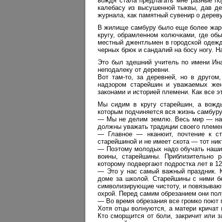
вождя стала предлагать мне разные по
калебасу из высушенной тыквы, дав де
журнала, как памятный сувенир о дерев
В жилище самбуру было еще более жарко
кругу, обрамленном колючками, где об
местный джентльмен в городской одежд
черных брюк и сандалий на босу ногу. Н
Это был здешний учитель по имени Ин
неподалеку от деревни.
Вот там-то, за деревней, но в друго
надзором старейшин и уважаемых жен
законами и историей племени. Как все э
Мы сидим в кругу старейшин, а вождь
которым подчиняется вся жизнь самбуру,
— Мы не делим землю. Весь мир — на
должны уважать традиции своего племе
— Главное — нканюит, почтение к ст
старейшиной и не имеет скота — тот ник
— Поэтому молодых надо обучать нашим
воины, старейшины. Приблизительно 
которому подвергают подростка лет в 12
— Это у нас самый важный праздник. 
доме за школой. Старейшины с ними б
символизирующие чистоту, и повязывают
охрой. Перед самим обрезанием они по
— Во время обрезания все громко поют 
Хотя отцы волнуются, а матери кричат 
Кто сморщится от боли, закричит или з