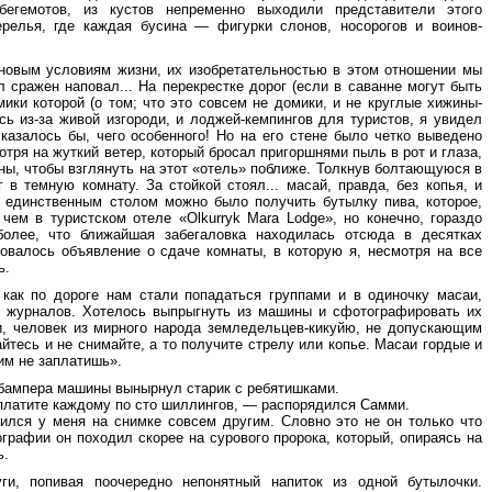
егемотов, из кустов непременно выходили представители этого
ерелья, где каждая бусина — фигурки слонов, носорогов и воинов-
новым условиям жизни, их изобретательностью в этом отношении мы
 сражен наповал... На перекрестке дорог (если в саванне могут быть
ики которой (о том; что это совсем не домики, и не круглые хижины-
сь из-за живой изгороди, и лоджей-кемпингов для туристов, я увидел
 казалось бы, чего особенного! Но на его стене было четко выведено
мотря на жуткий ветер, который бросал пригоршнями пыль в рот и глаза,
ны, чтобы взглянуть на этот «отель» поближе. Толкнув болтающуюся в
 в темную комнату. За стойкой стоял... масай, правда, без копья, и
а единственным столом можно было получить бутылку пива, которое,
чем в туристском отеле «Olkurryk Mara Lodge», но конечно, гораздо
олее, что ближайшая забегаловка находилась отсюда в десятках
совалось объявление о сдаче комнаты, в которую я, несмотря на все
ь.
как по дороге нам стали попадаться группами и в одиночку масаи,
 журналов. Хотелось выпрыгнуть из машины и сфотографировать их
, человек из мирного народа земледельцев-кикуйю, не допускающим
йтесь и не снимайте, а то получите стрелу или копье. Масаи гордые и
 им не заплатишь».
д бампера машины вынырнул старик с ребятишками.
платите каждому по сто шиллингов, — распорядился Самми.
лся у меня на снимке совсем другим. Словно это не он только что
графии он походил скорее на сурового пророка, который, опираясь на
ь.
и, попивая поочередно непонятный напиток из одной бутылочки.