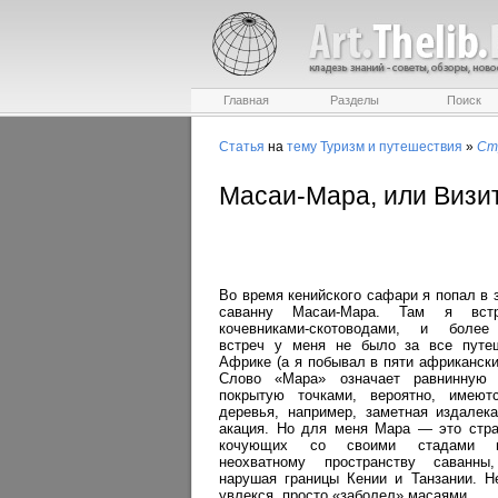
Главная
Разделы
Поиск
Статья
на
тему
Туризм и путешествия
»
Ст
Масаи-Мара, или Визи
Во время кенийского сафари я попал в
саванну Масаи-Мара. Там я вст
кочевниками-скотоводами, и более
встреч у меня не было за все путе
Африке (а я побывал в пяти африкански
Слово «Мара» означает равнинную 
покрытую точками, вероятно, имею
деревья, например, заметная издалека
акация. Но для меня Мара — это стра
кочующих со своими стадами 
неохватному пространству саванны
нарушая границы Кении и Танзании. Н
увлекся, просто «заболел» масаями.