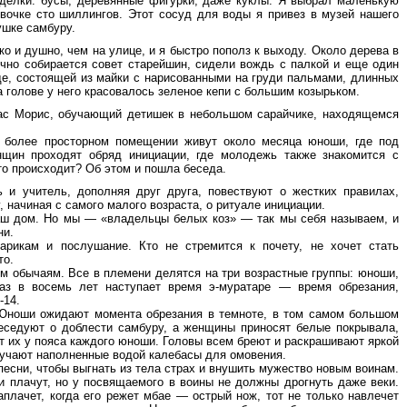
делки: бусы, деревянные фигурки, даже куклы. Я выбрал маленькую
вочке сто шиллингов. Этот сосуд для воды я привез в музей нашего
ушке самбуру.
 и душно, чем на улице, и я быстро пополз к выходу. Около дерева в
ычно собирается совет старейшин, сидели вождь с палкой и еще один
е, состоящей из майки с нарисованными на груди пальмами, длинных
а голове у него красовалось зеленое кепи с большим козырьком.
ас Морис, обучающий детишек в небольшом сарайчике, находящемся
м, более просторном помещении живут около месяца юноши, где под
щин проходят обряд инициации, где молодежь также знакомится с
то происходит? Об этом и пошла беседа.
 и учитель, дополняя друг друга, повествуют о жестких правилах,
 начиная с самого малого возраста, о ритуале инициации.
ш дом. Но мы — «владельцы белых коз» — так мы себя называем, и
ни.
арикам и послушание. Кто не стремится к почету, не хочет стать
то.
 обычаям. Все в племени делятся на три возрастные группы: юноши,
раз в восемь лет наступает время э-муратаре — время обрезания,
-14.
Юноши ожидают момента обрезания в темноте, в том самом большом
еседуют о доблести самбуру, а женщины приносят белые покрывала,
 их у пояса каждого юноши. Головы всем бреют и раскрашивают яркой
лучают наполненные водой калебасы для омовения.
песни, чтобы выгнать из тела страх и внушить мужество новым воинам.
и плачут, но у посвящаемого в воины не должны дрогнуть даже веки.
аплачет, когда его режет мбае — острый нож, тот не только навлечет