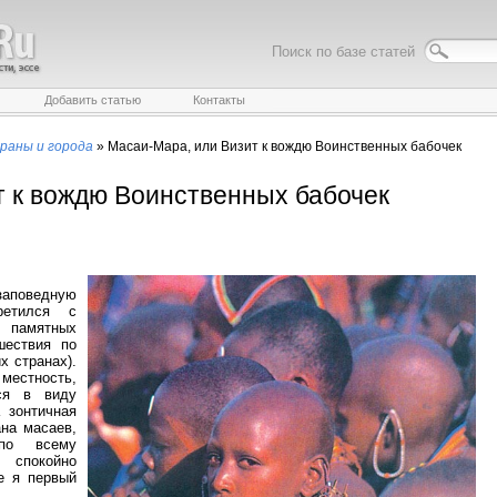
Поиск по базе статей
Добавить статью
Контакты
раны и города
»
Масаи-Мара, или Визит к вождю Воинственных бабочек
т к вождю Воинственных бабочек
 заповедную
ретился с
 памятных
шествия по
х странах).
местность,
тся в виду
 зонтичная
на масаев,
по всему
, спокойно
е я первый