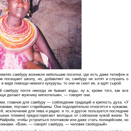
землях самбуру возникли небольшие поселки, где есть даже телефон и
ов посещают школу, но, добавляет он, самбуру не хотят и слушать о
 в виде помощи немного кукурузы, то они не сеют ее, а едят сырой.
й самбуру почти никогда не бывает воды, ну а, кроме того, как все
ощи делают мужчину мягкотелым», — говорят они.
ми, главное для самбуру — соблюдение традиций и крепость духа. «У
ловами, поучают старейшины. Они подозрительно относятся к чужакам,
й, исключение для пива и радио: и то, и другое пользуется последние
шних племен) предостерегают молодых от соблазнов чужой жизни. Те
 Найроби, чтобы устроиться плотником или даже стать полицейским, но
 воинами. «Воин, — говорят самбуру, — человек свободный».