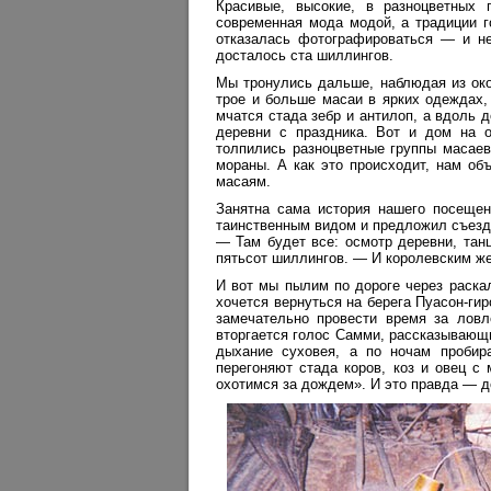
Красивые, высокие, в разноцветных 
современная мода модой, а традиции г
отказалась фотографироваться — и не 
досталось ста шиллингов.
Мы тронулись дальше, наблюдая из око
трое и больше масаи в ярких одеждах, 
мчатся стада зебр и антилоп, а вдоль д
деревни с праздника. Вот и дом на о
толпились разноцветные группы масаев
мораны. А как это происходит, нам об
масаям.
Занятна сама история нашего посеще
таинственным видом и предложил съезди
— Там будет все: осмотр деревни, танц
пятьсот шиллингов. — И королевским же
И вот мы пылим по дороге через раска
хочется вернуться на берега Пуасон-ги
замечательно провести время за лов
вторгается голос Самми, рассказывающи
дыхание суховея, а по ночам пробир
перегоняют стада коров, коз и овец с
охотимся за дождем». И это правда — д