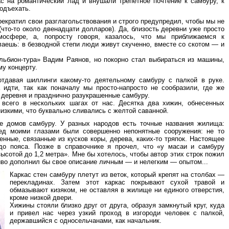
 на романтический лад и внушали трепетное почтение к самбуру, к
одъехать.
рекратил свои разглагольствования и строго предупредил, чтобы мы не
(что-то около двенадцати долларов). Да, близость деревни уже просто
сфере, а, попросту говоря, казалось, что мы приближаемся к
аешь: в безводной степи люди живут скученно, вместе со скотом — и
ьбион-тура» Вадим Раянов, но покорно стал выбираться из машины,
му концерту.
тдавая шиллинги какому-то деятельному самбуру с палкой в руке.
 идти, так как поначалу мы просто-напросто не сообразили, где же
 деревня и празднично разукрашенные самбуру.
 всего в нескольких шагах от нас. Десятка два хижин, обнесенных
изкими, что буквально сливались с желтой саванной.
ие домов самбуру. У разных народов есть точные названия жилища:
еред моими глазами были совершенно непонятные сооружения: не то
енные, связанные из кусков коры, дерева, каких-то тряпок. Настоящее
до пояса. Позже в справочнике я прочел, что «у масаи и самбуру
ысотой до 1,2 метра». Мне бы хотелось, чтобы автор этих строк пожил
живо дополнил бы свое описание личным — и нелегким — опытом...
Каркас стен самбуру плетут из веток, который крепят на столбах —
перекладинах. Затем этот каркас покрывают сухой травой и
обмазывают кизяком, не оставляя в жилище ни единого отверстия,
кроме низкой двери.
Хижины стояли близко друг от друга, образуя замкнутый круг, куда
и привел нас через узкий проход в изгороди человек с палкой,
державшийся с односельчанами, как начальник.