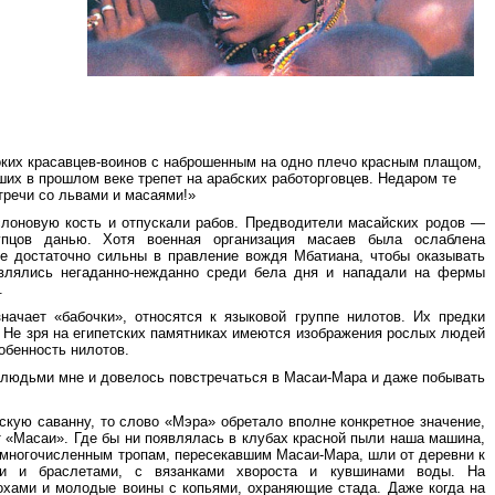
соких красавцев-воинов с наброшенным на одно плечо красным плащом,
их в прошлом веке трепет на арабских работорговцев. Недаром те
тречи со львами и масаями!»
слоновую кость и отпускали рабов. Предводители масайских родов —
пцов данью. Хотя военная организация масаев была ослаблена
 достаточно сильны в правление вождя Мбатиана, чтобы оказывать
являлись негаданно-нежданно среди бела дня и нападали на фермы
.
значает «бабочки», относятся к языковой группе нилотов. Их предки
. Не зря на египетских памятниках имеются изображения рослых людей
обенность нилотов.
 людьми мне и довелось повстречаться в Масаи-Мара и даже побывать
кую саванну, то слово «Мэра» обретало вполне конкретное значение,
т «Масаи». Где бы ни появлялась в клубах красной пыли наша машина,
 многочисленным тропам, пересекавшим Масаи-Мара, шли от деревни к
и и браслетами, с вязанками хвороста и кувшинами воды. На
охами и молодые воины с копьями, охраняющие стада. Даже когда на