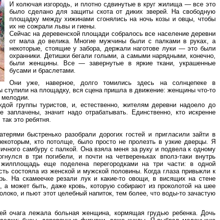
И колючая изгородь, и плотно сдвинутые в круг жилища — все это
было сделано для защиты скота от диких зверей. На свободную
площадку между хижинами сгонялись на ночь козы и овцы, чтобы
их не сожрали львы и гиены.
Сейчас на деревенской площади собралось все население деревни
от мала до велика. Многие мужчины были с палками в руках, а
некоторые, стоящие у забора, держали наготове луки — это были
охранники. Детишки бегали голыми, а самыми нарядными, конечно,
были женщины. Все — завернутые в яркие ткани, украшенные
бусами и браслетами.
Они уже, наверное, долго томились здесь на солнцепеке в
ы ступили на площадку, вся сцена пришла в движение: женщины что-то
т мелодии.
дой группы туристов, и, естественно, жителям деревни надоело до
е заплачены, значит надо отрабатывать. Единственно, кто искренне
так это ребятня.
терями быстренько разобрали дорогих гостей и пригласили зайти в
некоторым, кто потолще, было просто не пролезть в узкие дверцы. Я
гичного самбуру с палкой. Она взяла меня за руку и подвела к одному
нулся в три погибели, и почти на четвереньках вполз-таки внутрь
 жилплощадь еще поделена перегородками на три части: в одной
сть состояла из женской и мужской половины. Когда глаза привыкли к
рь. На скамеечке резали лук и какие-то овощи, в висящих на стене
, а может быть, даже кровь, которую собирают из проколотой на шее
локо, и пьют этот целебный напиток, тем более, что воды-то зачастую
ей очага лежала больная женщина, кормящая грудью ребенка. Дочь