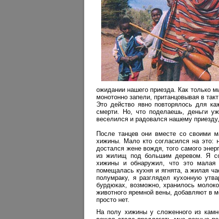
ожидании нашего приезда. Как только м
монотонно запели, пританцовывая в так
Это действо явно повторялось для каж
смерти. Но, что поделаешь, деньги уж
веселился и радовался нашему приезду, 
После танцев они вместе со своими ма
хижины. Мало кто согласился на это: 
достался жене вождя, того самого энер
из жилищ под большим деревом. Я сог
хижины и обнаружил, что это малая
помещалась кухня и ягнята, а жилая ча
полумраку, я разглядел кухонную утва
бурдюках, возможно, хранилось молоко
животного яремной вены, добавляют в мо
просто нет.
На полу хижины у сложенного из камн