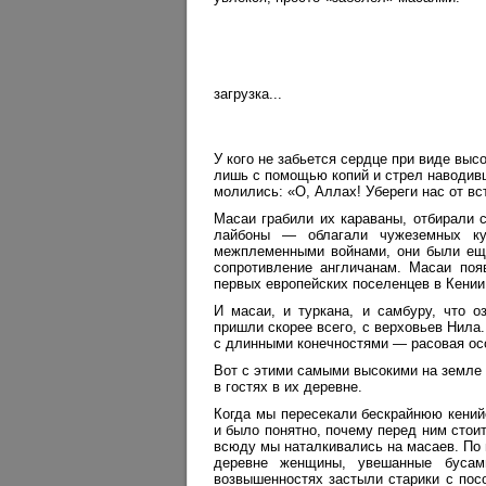
загрузка...
У кого не забьется сердце при виде вы
лишь с помощью копий и стрел наводивш
молились: «О, Аллах! Убереги нас от вс
Масаи грабили их караваны, отбирали 
лайбоны — облагали чужеземных ку
межплеменными войнами, они были еще
сопротивление англичанам. Масаи по
первых европейских поселенцев в Кении
И масаи, и туркана, и самбуру, что о
пришли скорее всего, с верховьев Нила
с длинными конечностями — расовая ос
Вот с этими самыми высокими на земле
в гостях в их деревне.
Когда мы пересекали бескрайнюю кенийс
и было понятно, почему перед ним стои
всюду мы наталкивались на масаев. По
деревне женщины, увешанные бусам
возвышенностях застыли старики с пос