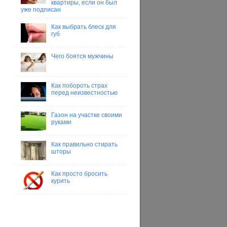
квартиры, если он был
уже подписан
Как выбрать блеск для
губ
Чего боятся мужчины
Как побороть страх
перед неизвестностью
Газон на участке своими
руками
Как правильно стирать
шторы
Как просто бросить
курить