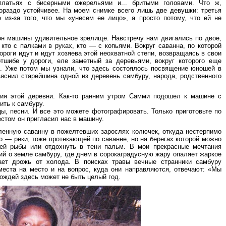
платьях с бисерными ожерельями и... бритыми головами. Что ж,
ораздо устойчивее. На моем снимке всего лишь две девушки: третья
из-за того, что мы «унесем ее лицо», а просто потому, что ей не
н машины удивительное зрелище. Навстречу нам двигались по двое,
кто с палками в руках, кто — с копьями. Вокруг саванна, по которой
ороги идут и идут хозяева этой неохватной степи, возвращаясь в свои
тшибе у дороги, еле заметный за деревьями, вокруг которого еще
. Уже потом мы узнали, что здесь состоялось посвящение юношей в
ъяснил старейшина одной из деревень самбуру, народа, родственного
ния этой деревни. Как-то ранним утром Самми подошел к машине с
ть к самбуру.
ы, песни. И все это можете фотографировать. Только приготовьте по
стом он пригласил нас в машину.
ленную саванну в пожелтевших зарослях колючек, откуда нестерпимо
ро — реки, тоже протекающей по саванне, но на берегах которой можно
лей рыбы или отдохнуть в тени пальм. В мои прекрасные мечтания
й о земле самбуру, где днем в сорокаградусную жару опаляет жаркое
ает дрожь от холода. В поисках травы вечные странники самбуру
 места на место и на вопрос, куда они направляются, отвечают: «Мы
ождей здесь может не быть целый год.