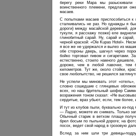
берегу реки Мара мы разыскивали б
воинственного племени, предлагая ож
масаев.
С попытками масаев приспособиться к 
сталкивались не раз. Но однажды я был
дороги) между масайской деревней, дом
тукули, я расскажу позже) еле виднели
глинобитный сарай. Ну, сарай и сарай,
черной краской: «Ole Kupas Hotel». Нес
я все же не удержался и вылез из маши
обе стороны дверь, шагнул через порог
бойко торговал пивом и сигаретами. З
естественно, стоило намного дешевле, 
дороже, чем в любой лавочке, тем б
километров. Тут же, около стойки, кра
свое любопытство, не решился заглянут
Не успели мы миновать этот «отель», 
словно сошедшие с глянцевых обложек
всех, но наш бдительный шофер Самми
возражения тоном сказал: «Не высовыва
сердитые, враз убьют, если, тем более,
И тут из клубов пыли, буквально из-по
— Ладно, можете их снимать. Только за
Обычный старик в ветхом плаще получи
брел босым по пыльной дороге; на фото
посох, ведет свой народ в грозовую дал
Вслед за ним шли три девицы-подруг