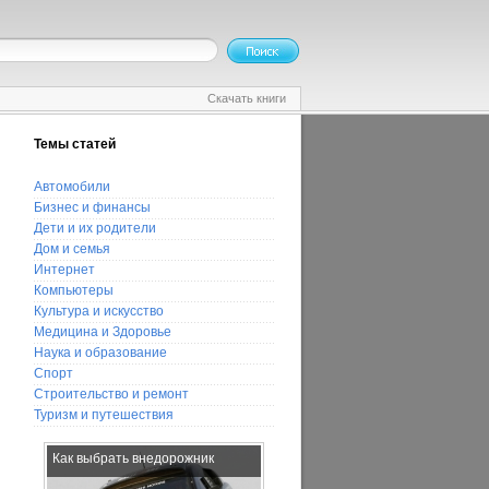
Скачать книги
Темы статей
Автомобили
Бизнес и финансы
Дети и их родители
Дом и семья
Интернет
Компьютеры
Культура и искусство
Медицина и Здоровье
Наука и образование
Спорт
Строительство и ремонт
Туризм и путешествия
Как выбрать внедорожник
Как построить теплицу своими
руками