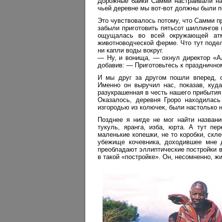
Дорожные байки Самми настраивали нас
чьей деревне мы вот-вот должны были п
Это чувствовалось потому, что Самми п
забыли приготовить пятьсот шиллингов 
ощущалась во всей окружающей атмо
животноводческой ферме. Что тут подел
ни капли воды вокруг.
— Ну, и вонища, — охнул директор «Ал
добавив: — Приготовьтесь к празднично
И мы друг за другом пошли вперед, о
Именно он выручил нас, показав, куда
разукрашенная в честь нашего прибытия
Оказалось, деревня Гроро находилась
изгородью из колючек, были настолько н
Позднее я нигде не мог найти назван
тукуль, яранга, изба, юрта. А тут п
маленькие копешки, не то коробки, скле
убежище кочевника, доходившее мне 
преобладают эллиптические постройки в
в такой «постройке». Он, несомненно, 