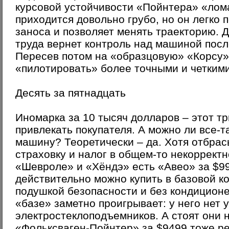
курсовой устойчивости «Пойнтера» «лома
приходится довольно грубо, но он легко
заноса и позволяет менять траекторию. 
труда вернет контроль над машиной посл
Пересев потом на «образцовую» «Корсу»
«пилотировать» более точными и четким
Десять за пятнадцать
Иномарка за 10 тысяч долларов – этот тр
привлекать покупателя. А можно ли все-т
машину? Теоретически – да. Хотя отбра
страховку и налог в общем-то некорректн
«Шевроле» и «Хёндэ» есть «Авео» за $99
действительно можно купить в базовой к
подушкой безопасности и без кондицион
«базе» заметно проигрывает: у него нет 
электростеклоподъемников. А стоят они н
«Фольксваген-Пойнтер» за $9499 тоже ре