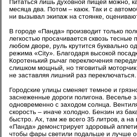
Питаться лишь духовной пищей можно, к
месяца два. Потом – каюк. Так и с автом
ни вызывал экипаж на стоянке, оцениваю
В городе «Панда» производит только пол
легкостью просачивается сквозь тесные п
любом дворе, руль крутится буквально о
режима «City». Благодаря высокой посадк
Коротенький рычаг переключения передач 
слишком мощный, но тяговитый моторчик 
не заставляя лишний раз переключатьс
Городские улицы сменяет темное и грязн
заснеженные дороги полигона. Веселье з
одновременно с заходом солнца. Вентил
скорость – иначе холодно. Бензин из ба
быстро. Ах, там же всего 35 литров, а на
«Панда» демонстрирует здоровый аппетит
чтобы фары светили подальше и лучше 