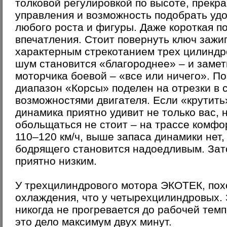
толковой регулировкой по высоте, прекр
управления и возможность подобрать удо
любого роста и фигуры. Даже короткая п
впечатления. Стоит повернуть ключ зажи
характерным стрекотанием трех цилиндр
шум становится «благороднее» – и замет
моторчика боевой – «все или ничего». П
диапазон «Корсы» поделен на отрезки в 
возможностями двигателя. Если «крутить»
динамика приятно удивит не только вас,
обольщаться не стоит – на трассе комф
110–120 км/ч, выше запаса динамики нет,
бодрящего становится надоедливым. Зат
приятно низким.
У трехцилиндрового мотора ЭКОТЕК, пох
охлаждения, что у четырехцилиндровых. 
никогда не прогревается до рабочей темп
это дело максимум двух минут.