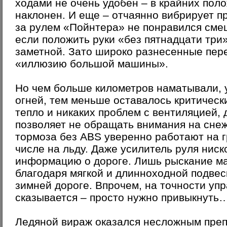
ходами не очень удобен – в крайних пол
наклонен. И еще – отчаянно вибрирует п
за рулем «Пойнтера» не понравился сме
если положить руки «без пятнадцати три
заметной. Зато широко разнесенные пер
«иллюзию большой машины».
Но чем больше километров наматывали, 
огней, тем меньше оставалось критическ
тепло и никаких проблем с вентиляцией,
позволяет не обращать внимания на сне
тормоза без ABS уверенно работают на г
числе на льду. Даже усилитель руля ниск
информацию о дороге. Лишь рыскание м
благодаря мягкой и длинноходной подвес
зимней дороге. Впрочем, на точности уп
сказывается – просто нужно привыкнуть
Ледяной вираж оказался несложным преп