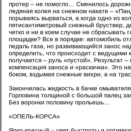
протер – не помогло… Сменилось дорожн
ледяная колея на снежном накате – «Пан
порываясь вырваться, а когда одно из ко
пятисантиметровый снежный бруствер, д
четко и ни в коем случае не сбрасывать 
площадке? Все в порядке: автомобиль от
педаль газа, но развивающийся занос на
определить, что происходит с ведущими 
получается – руль «пустой». Результат –
компенсация заноса и «раскачка». Это на
боком, вздымая снежные вихри, а на тра
Закончилась жидкость в бачке омывателя,
Горловина толщиной с большой палец зап
Без воронки половину прольешь…
«ОПЕЛЬ-КОРСА»
Ярко-красный – цвет быстроты и оптимизм