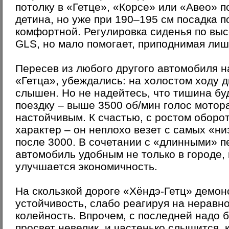
потолку в «Гетце», «Корсе» или «Авео» 
детина, но уже при 190–195 см посадка 
комфортной. Регулировка сиденья по выс
GLS, но мало помогает, приподнимая лиш
Пересев из любого другого автомобиля н
«Гетца», убеждались: на холостом ходу д
слышен. Но не надейтесь, что тишина бу
поездку – выше 3500 об/мин голос мотор
настойчивым. К счастью, с ростом оборот
характер – он неплохо везет с самых «н
после 3000. В сочетании с «длинными» п
автомобиль удобным не только в городе, 
улучшается экономичность.
На скользкой дороге «Хёндэ-Гетц» демо
устойчивость, слабо реагируя на неравн
колейность. Впрочем, с последней надо 
просвет невелик, и частенько слышится, 