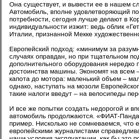
Она существует, и вывести ее в нашем с
Автомобиль, вполне удовлетворяющий п
потребности, сегодня лучше делают в Ко
индивидуальности изжит: ведь облик «Ге
Италии, признанной Мекке художественн
Европейский подход: «минимум за разумн
случаях оправдан, но при тщательном по
дополнительного оборудования нередко 
достоинства машины. Экономят на всем –
капота до мотора: маленький объем – мал
однако, наступать на мозоли Европейского
такие налоги введут – на велосипеды пе
И все же попытки создать недорогой и в
автомобиль продолжаются. «ФИАТ-Панда
пример. Нисколько не сомневаемся, что 
европейскими журналистами справедлива
наши условия эксплуатации, как бы это п