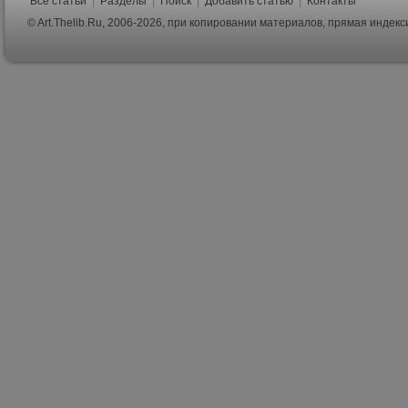
Все статьи
|
Разделы
|
Поиск
|
Добавить статью
|
Контакты
© Art.Thelib.Ru, 2006-2026, при копировании материалов, прямая индек