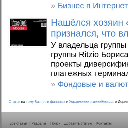
»
Бизнес в Интерне
Нашёлся хозяин 
признался, что в
У владельца группы
группы Ritzio Бори
проекты диверсифик
платежных терминал
»
Фондовые и валю
Статья
на
тему
Бизнес и финансы
»
Управление и менеджмент
»
Дерип
Все статьи
|
Разделы
|
Поиск
|
Добавить статью
|
Контакты