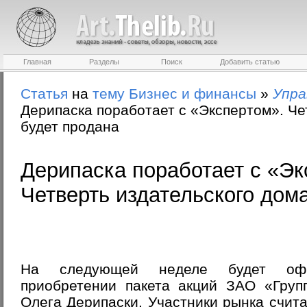
Главная
Разделы
Поиск
Добавить статью
Статья
на
тему
Бизнес и финансы
»
Упра
Дерипаска поработает с «Экспертом». Че
будет продана
Дерипаска поработает с «Эк
Четверть издательского дом
На следующей неделе будет офи
приобретении пакета акций ЗАО «Групп
Олега Дерипаски. Участники рынка счит