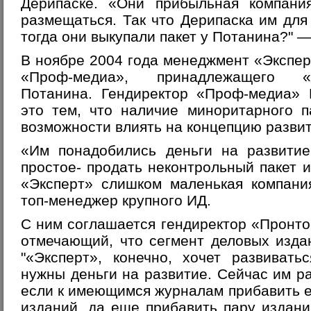
Дерипаске. «Они прибыльная компания
размещаться. Так что Дерипаска им для
тогда они выкупали пакет у Потанина?" 
В ноябре 2004 года менеджмент «Экспер
«Проф-медиа», принадлежащего «
Потанина. Гендиректор «Проф-медиа» 
это тем, что наличие миноритарного п
возможности влиять на концепцию развит
«Им понадобились деньги на развитие
простое- продать неконтрольный пакет 
«Эксперт» слишком маленькая компани
топ-менеджер крупного ИД.
С ним соглашается гендиректор «Пронт
отмечающий, что сегмент деловых изда
"«Эксперт», конечно, хочет развивать
нужны деньги на развитие. Сейчас им р
если к имеющимся журналам прибавить 
изданий, да еще прибавить пару издани