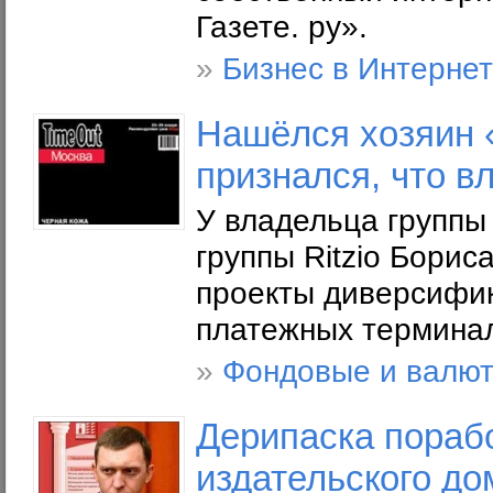
Газете. ру».
»
Бизнес в Интерне
Нашёлся хозяин 
признался, что в
У владельца группы
группы Ritzio Бори
проекты диверсифик
платежных терминал
»
Фондовые и валю
Дерипаска порабо
издательского до