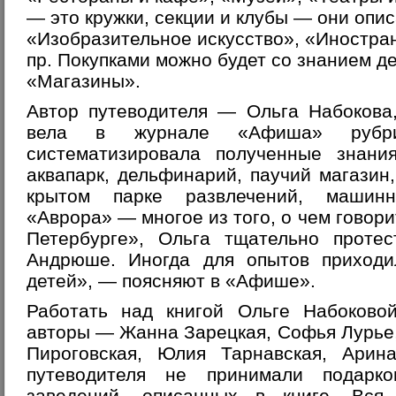
— это кружки, секции и клубы — они опи
«Изобразительное искусство», «Иностра
пр. Покупками можно будет со знанием де
«Магазины».
Автор путеводителя — Ольга Набокова,
вела в журнале «Афиша» рубр
систематизировала полученные знания
аквапарк, дельфинарий, паучий магазин
крытом парке развлечений, машинн
«Аврора» — многое из того, о чем говори
Петербурге», Ольга тщательно проте
Андрюше. Иногда для опытов приходи
детей», — поясняют в «Афише».
Работать над книгой Ольге Набоково
авторы — Жанна Зарецкая, Софья Лурье
Пироговская, Юлия Тарнавская, Ари
путеводителя не принимали подарк
заведений, описанных в книге. Вся