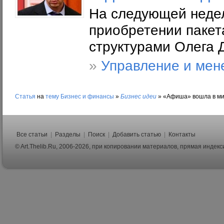
На следующей неде
приобретении пакета
структурами Олега 
»
Управление и мен
Статья
на
тему
Бизнес и финансы
»
Бизнес идеи
»
«Афиша» вошла в мир
Все статьи
|
Разделы
|
Поиск
|
Добавить статью
|
Контакты
© Art.Thelib.Ru, 2006-2026, при копировании материалов, прямая индек