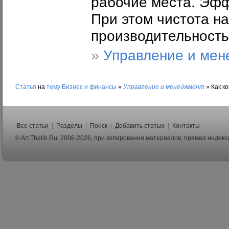
рабочие места. Эфф
При этом чистота на
производительность
»
Управление и мен
Статья
на
тему
Бизнес и финансы
»
Управление и менеджмент
»
Как к
Все статьи
|
Разделы
|
Поиск
|
Добавить статью
|
Контакты
© Art.Thelib.Ru, 2006-2026, при копировании материалов, прямая индек