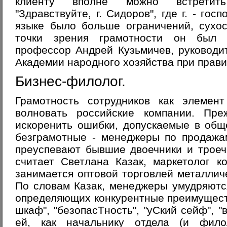
клиенту вполне можно встретит
"Здравствуйте, г. Сидоров", где г. - го
языке было больше ограничений, сухос
точки зрения грамотности он был 
профессор Андрей Кузьмичев, руководи
Академии народного хозяйства при прави
Бизнес-филолог.
Грамотность сотрудников как элемен
волновать российские компании. Пр
искоренить ошибки, допускаемые в общ
безграмотные - менеджеры по продажа
преуспевают бывшие двоечники и троечн
считает Светлана Казак, маркетолог к
занимается оптовой торговлей металли
По словам Казак, менеджеры умудряютс
определяющих конкурентные преимущест
шкаф", "безопасТность", "уСкий сейф", 
ей, как начальнику отдела (и фило