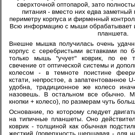
сверхточной оптопарой, зато полност
питания - вместо них едва заметный
периметру корпуса и фирменный контрол
Всю информацию с мыши обрабатывает и
планшета.
Внешне мышка получилась очень удачн
корпус с серебристыми вставками по б
только мышь "учует" коврик, по ее т
свечение от оптической системы и допол
колесом - в темноте поистине феери
кстати, непростое, а запатентованное U
удобна, традиционное же колесо инач
назовешь. В остальном все обычно. М
кнопки + колесо), по размерам чуть боль
Основание, по которому следует двига
на типичные планшеты. Оно действите
коврик - толщиной как обычная подстил
жесткий (поверхность шершавая - для 