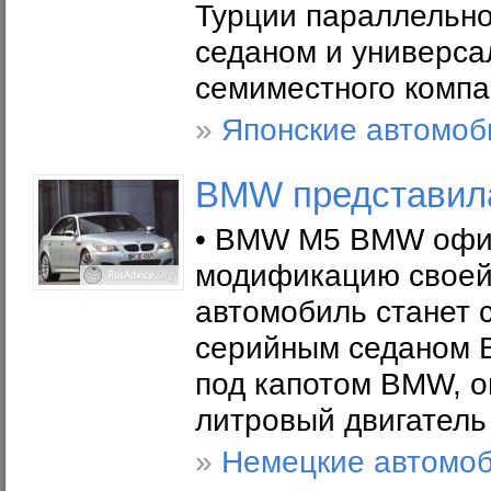
Турции параллельно
седаном и универса
семиместного компак
»
Японские автомоб
BMW представил
• BMW M5 BMW офиц
модификацию своей 
автомобиль станет
серийным седаном B
под капотом BMW, о
литровый двигатель
»
Немецкие автомо