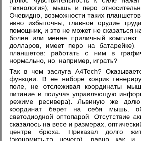
(Плюс чувствительность к силе нажат
технология); мышь и перо относительн
Очевидно, возможности таких планшето
явно избыточны, главное орудие труд
помощник, и это не может не сказаться н
более или менее приличный комплект 
долларов, имеет перо на батарейке).
планшетов: работать с ним в графи
нормально, но, например, играть?
Так в чем заслуга A4Tech? Оказывает
функции. В ее наборе коврик генерир
поле, не отслеживая координаты мы
питание и получая управляющую информ
режиме ресивера). Львиную же долю
координат берет на себя мышь, об
светодиодной оптопарой. Отсутствие а
сказалось на весе и размерах, оптически
центре брюха. Приказал долго жит
(экономить-то нечего), равно как и