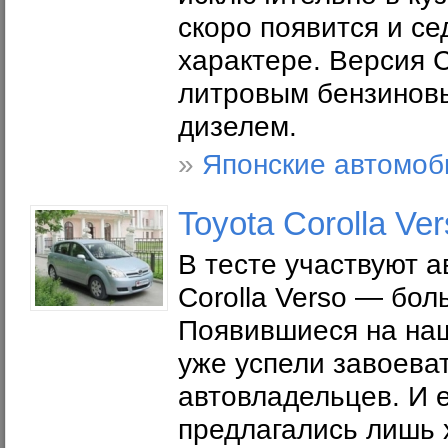
скоро появится и се
характере. Версия C
литровым бензиновы
дизелем.
»
Японские автомоб
Toyota Corolla Ve
В тесте участвуют а
Corolla Verso — бо
Появившиеся на наш
уже успели завоева
автовладельцев. И 
предлагались лишь х