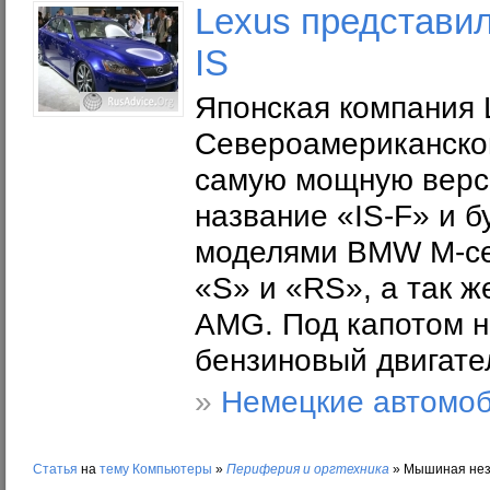
Lexus представи
IS
Японская компания 
Североамериканско
самую мощную верси
название «IS-F» и 
моделями BMW M-се
«S» и «RS», а так 
AMG. Под капотом н
бензиновый двигате
»
Немецкие автомо
Статья
на
тему
Компьютеры
»
Периферия и оргтехника
»
Мышиная неза