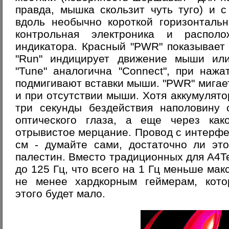
правда, мышка скользит чуть туго) и 
вдоль необычно короткой горизонтальн
контрольная электроника и распол
индикатора. Красный "PWR" показывает
"Run" индицирует движение мыши или
"Tune" аналогична "Connect", при нажа
подмигивают вставки мыши. "PWR" мигае
и при отсутствии мыши. Хотя аккумулято
три секунды бездействия наполовину 
оптического глаза, а еще через как
отрывистое мерцание. Провод с интерф
см - думайте сами, достаточно ли эт
палестин. Вместо традиционных для A4Te
до 125 Гц, что всего на 1 Гц меньше ма
не менее хардкорным геймерам, котор
этого будет мало.