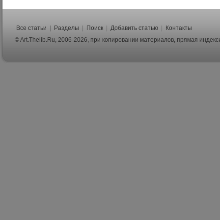
Все статьи
|
Разделы
|
Поиск
|
Добавить статью
|
Контакты
© Art.Thelib.Ru, 2006-2026, при копировании материалов, прямая индек