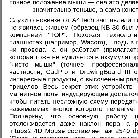
точное положение мыши — она это делае
значительно тоньше, а сама конс
Слухи о новинке от A4Tech заставляли п
не явилась живьем (образец NB-30 был
компанией "ТОР". Похожая технолог
планшетах (например, Wacom), - ведь в 
ни провода, а он работает (прилагае
которая тоже не нуждается в аккумулятор
"чисто мыши" (точнее, профессиона
частности, CadPro и DrawingBoard III
интересные продукты, с высоченным ра
прицелов. Весь секрет этих устройств 
магнитное поле, индуцирующее достато
чтобы питать несложную схему передат
нажимаемых кнопок которого пеленгует
Подчеркну, что основную работу (в
отслеживается даже наклон пера, а
Intuos2 4D Mouse составляет аж 2540 d