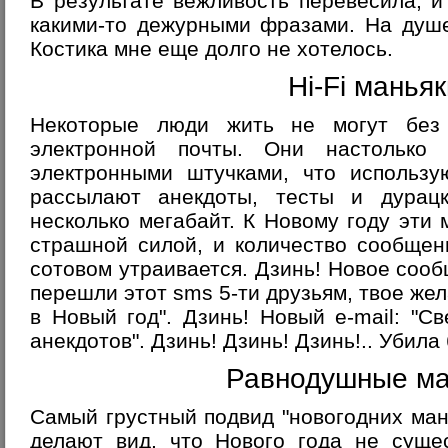
В результате вежливость перевесила, и
какими-то дежурными фразами. На душе
Костика мне еще долго не хотелось.
Hi-Fi манья
Некоторые люди жить не могут без
электронной почты. Они настолько
электронными штучками, что использу
рассылают анекдоты, тесты и дура
несколько мегабайт. К Новому году эти 
страшной силой, и количество сообщен
сотовом утраивается. Дзинь! Новое сооб
перешли этот sms 5-ти друзьям, твое же
в Новый год". Дзинь! Новый e-mail: "С
анекдотов". Дзинь! Дзинь! Дзинь!.. Убила 
Равнодушные ма
Самый грустный подвид "новогодних мань
делают вид, что Нового года не сущес