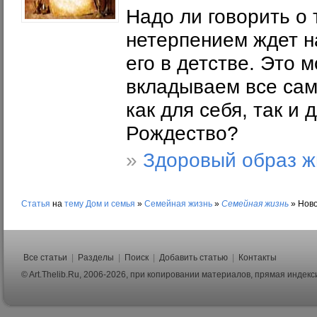
Надо ли говорить о 
нетерпением ждет н
его в детстве. Это 
вкладываем все сам
как для себя, так и 
Рождество?
»
Здоровый образ ж
Статья
на
тему
Дом и семья
»
Семейная жизнь
»
Семейная жизнь
»
Ново
Все статьи
|
Разделы
|
Поиск
|
Добавить статью
|
Контакты
© Art.Thelib.Ru, 2006-2026, при копировании материалов, прямая индек