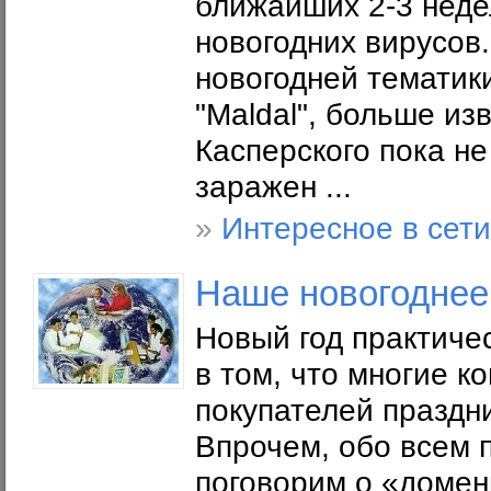
ближайших 2-3 неде
новогодних вирусов
новогодней тематик
"Maldal", больше из
Касперского пока не
заражен ...
»
Интересное в сети
Наше новогоднее
Новый год практичес
в том, что многие к
покупателей праздн
Впрочем, обо всем п
поговорим о «домен