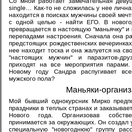
Со мной работает замечательная деву
single… Как-то не сложилась у нее личн
находится в поисках мужчины своей мечт
с одной целью - найти ЕГО. В нового
превращается в настоящую "маньячку" и
перепадами настроения. Сначала она р
предстоящих рождественских вечеринках
нее находит тоска и она жалуется на св
"настоящих мужчин" и паразитов-дру
приходят на все мероприятия парами.
Новому году Сандра распугивает вс
мужского пола?
Маньяки-органи
Мой бывший однокурсник Мирко предпо
праздники в теплых странах и заказывает
Нового года. Организовав собств
принимается за окружающих. Он создал у
специальную "новогоднюю" группу рас