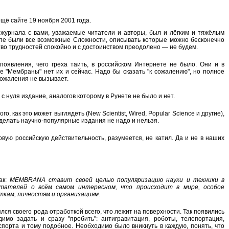
щё сайте 19 ноября 2001 года.
 журнала с вами, уважаемые читатели и авторы, был и лёгким и тяжёлым
апе были все возможные Сложности, описывать которые можно бесконечно
во трудностей спокойно и с достоинством преодолено — не будем.
оявления, чего греха таить, в российском Интернете не было. Они и в
 "Мембраны" нет их и сейчас. Надо бы сказать "к сожалению", но полное
 сожаления не вызывает.
 с нуля издание, аналогов которому в Рунете не было и нет.
, как это может выглядеть (New Scientist, Wired, Popular Science и другие),
 делать научно-популярные издания не надо и нельзя.
вую российскую действительность, разумеется, не катил. Да и не в наших
ак:
MEMBRANA ставит своей целью популяризацию науки и техники в
тателей о всём самом интересном, что происходит в мире, особое
кам, личностям и организациям.
лся своего рода отработкой всего, что лежит на поверхности. Так появились
имо задать и сразу "пробить": антигравитация, роботы, телепортация,
порта и тому подобное. Необходимо было вникнуть в каждую, понять, что