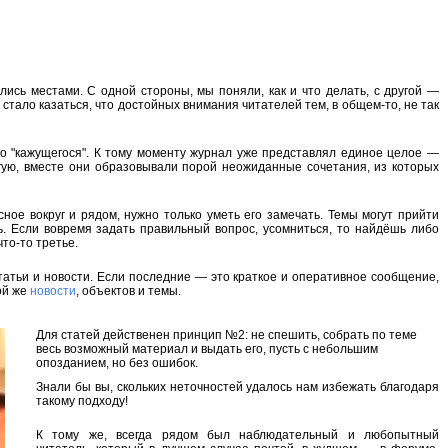
ись местами. С одной стороны, мы поняли, как и что делать, с другой —
стало казаться, что достойных внимания читателей тем, в общем-то, не так
го "кажущегося". К тому моменту журнал уже представлял единое целое —
угую, вместе они образовывали порой неожиданные сочетания, из которых
ное вокруг и рядом, нужно только уметь его замечать. Темы могут прийти
ь. Если вовремя задать правильный вопрос, усомниться, то найдёшь либо
то-то третье.
атьи и новости. Если последние — это краткое и оперативное сообщение,
ой же
новости
, объектов и темы.
Для статей действенен принцип №2:
не спешить, собрать по теме
весь возможный материал и выдать его, пусть с небольшим
опозданием, но без ошибок
.
Знали бы вы, скольких неточностей удалось нам избежать благодаря
такому подходу!
К тому же, всегда рядом был наблюдательный и любопытный