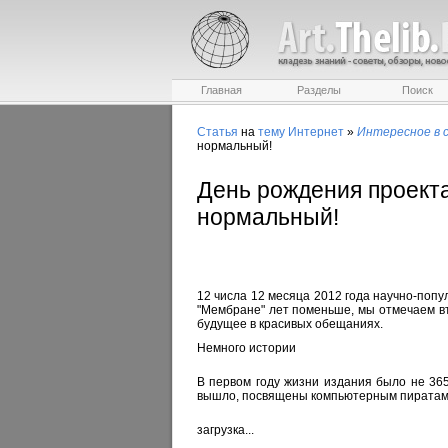
Главная
Разделы
Поиск
Статья
на
тему
Интернет
»
Интересное в 
нормальный!
День рождения проект
нормальный!
12 числа 12 месяца 2012 года научно-попу
"Мембране" лет поменьше, мы отмечаем в
будущее в красивых обещаниях.
Немного истории
В первом году жизни издания было не 365
вышло, посвящены компьютерным пиратам
загрузка...