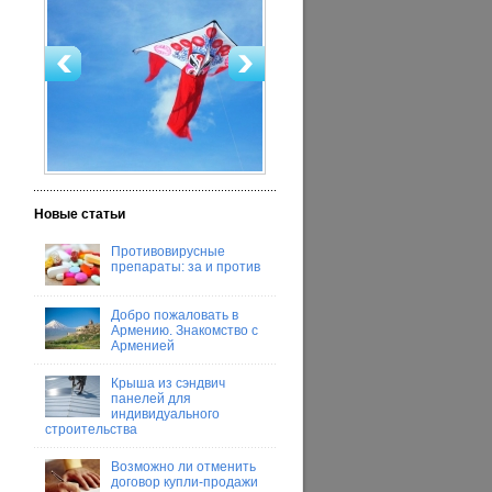
ребенком
Новые статьи
Противовирусные
препараты: за и против
Добро пожаловать в
Армению. Знакомство с
Арменией
Крыша из сэндвич
панелей для
индивидуального
строительства
Возможно ли отменить
договор купли-продажи