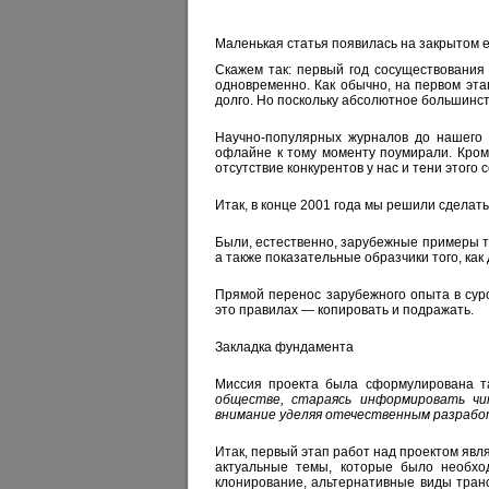
Маленькая статья появилась на закрытом е
Скажем так: первый год сосуществования
одновременно. Как обычно, на первом эт
долго. Но поскольку абсолютное большинст
Научно-популярных журналов до нашего п
офлайне к тому моменту поумирали. Кроме
отсутствие конкурентов у нас и тени этого
Итак, в конце 2001 года мы решили сделать
Были, естественно, зарубежные примеры того
а также показательные образчики того, как
Прямой перенос зарубежного опыта в суро
это правилах — копировать и подражать.
Закладка фундамента
Миссия проекта была сформулирована т
обществе, стараясь информировать чи
внимание уделяя отечественным разработ
Итак, первый этап работ над проектом явля
актуальные темы, которые было необход
клонирование, альтернативные виды транс