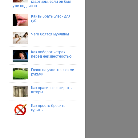
квартиры, если он был
уже подписан
Как выбрать блеск для
губ
Чего боятся мужчины
Как побороть страх
перед неизвестностью
Газон на участке своими
руками
Как правильно стирать
шторы
Как просто бросить
курить