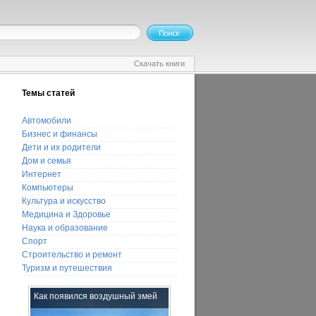
Скачать книги
Темы статей
Автомобили
Бизнес и финансы
Дети и их родители
Дом и семья
Интернет
Компьютеры
Культура и искусство
Медицина и Здоровье
Наука и образование
Спорт
Строительство и ремонт
Туризм и путешествия
Как появился воздушный змей
Как достигнуть
взаимопонимания со своим