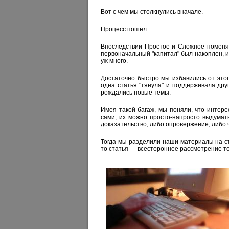
Вот с чем мы столкнулись вначале.
Процесс пошёл
Впоследствии Простое и Сложное поменял
первоначальный "капитал" был накоплен, и 
уж много.
Достаточно быстро мы избавились от это
одна статья "тянула" и поддерживала др
рождались новые темы.
Имея такой багаж, мы поняли, что интерес
сами, их можно просто-напросто выдумат
доказательство, либо опровержение, либо ч
Тогда мы разделили наши материалы на ст
то статья — всестороннее рассмотрение т