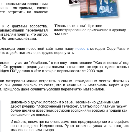
 с несколькими известными
аши материалы, слегка
те встретить на полосах
"Планы пятилетки". Цветное
я и с фактами воровства.
иллюстрированное приложение к журналу
 авиакомпании перепечатал
"MAXIM".
итателям понять, кто автор.
". Летаем самолётами.
 однажды один новостной сайт взял нашу
новость
методом Copy-Paste и
Что ж, действительно, нетрудно перепутать.
ктов — участие "Мембраны" в ток-шоу телекомпании "Живые новости" под
". Сотрудников редакции пригласили в качестве экспертов, единственных
Идея FIX" должно выйти в эфир в первом квартале 2003 года.
аши материалы можно встретить в самых неожиданных местах. Факты их
о. Мы давно сбились со счёта, кто и какие наши материалы берёт и где
ом. Пришлось даже сочинить условия перепечатки материалов.
Довольно о других, поговорим о себе. Несомненно удачным был
дебют рубрики "Испорченный телефон". Статью про платную "аську"
более десятка известных ресурсов восприняли всерьёз и подали как
сенсационную новость.
И всё это, несмотря на очень заметное предупреждение о специфике
нового раздела. Неделю весь Рунет стоял на ушах из-за того, что
коллеги не поняли юмора.