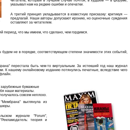
читатель, который в лучшем случае почтой, в худшем — в форуме,
указывал нам на редкие ошибки и опечатки.
А третий принцип укладывается в известную присказку:
критикуя —
предлагай
. Наши авторы допускают иронию, но оценочные суждения
.
оставляют за читателем.
й период, что мы имеем, что сделано, чем гордимся.
ы будем не в порядке, соответствующем степени значимости этих событий,
брана" перестала быть чем-то виртуальным. За истекший год наш журнал
ми. К нашему онлайновому изданию потянулись печатные, вследствие чего
офлайн.
и зарубежные бумажные
ебя наши материалы.
 получалось совсем неплохо.
 "Мембрана" выглянула из
ошюры.
льском журнале "Forum",
 "Рекламодатель: теория и