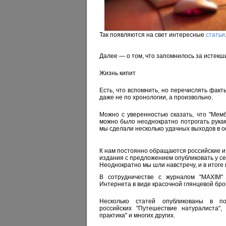
Так появляются на свет интересные
статьи
Далее — о том, что запомнилось за истекши
Жизнь кипит
Есть, что вспомнить, но перечислять факт
даже не по хронологии, а произвольно.
Можно с уверенностью сказать, что "Мем
можно было неоднократно потрогать рука
мы сделали несколько удачных выходов в 
К нам постоянно обращаются российские 
издания с предложением опубликовать у с
Неоднократно мы шли навстречу, и в итоге
В сотрудничестве с журналом "MAXIM"
Интернета в виде красочной глянцевой бр
Несколько статей опубликованы в по
российских "Путешествие натуралиста",
практика" и многих других.