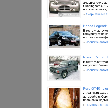
американского ав
Cunningham C7 G
исключительных, у
»
Американскии 
Honda Legend: 
В тесте участвую
конкурируют на в
противостоять фа
»
Японские авто
Nissan Patrol:
В тесте участвуют
выпускают больш
»
Японские авто
Ford GT40 - ле
• Ford GT40 новы
автомобиля. Сери
правильно, ведь 
»
Немецкие авто