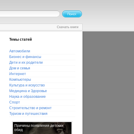
Скачать книги
Темы статей
Автомобили
Бизнес и финансы
Дети и их родители
Дом и семья
Интернет
Компьютеры
Культура и искусство
Медицина и Здоровье
Наука и образование
Спорт
Строительство и ремонт
Туризм и путешествия
Причины появления детских
Полезные свойства фейхоа
обид