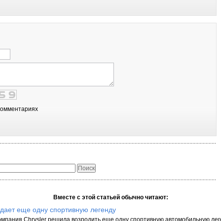
комментариях
Вместе с этой статьей обычно читают:
ждает еще одну спортивную легенду
мпания Chrysler решила возродить еще одну спортивную автомобильную лег