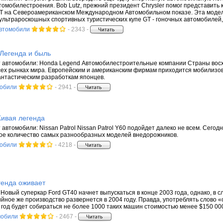
томобилестроения. Bob Lutz, прежний президент Chrysler помог представить 
T на Североамериканском Международном Автомобильном показе. Эта модел
льтрароскошных спортивных туристических купе GT - гоночных автомобилей, со
автомобили
- 2343 -
Легенда и быль
т автомобили: Honda Legend Автомобилестроительные компании Страны вос
сех рынках мира. Европейским и американским фирмам приходится мобилизо
нтастическим разработкам японцев.
мобили
- 2941 -
 Живая легенда
 автомобили: Nissan Patrol Nissan Patrol Y60 подойдет далеко не всем. Сего
ое количество самых разнообразных моделей внедорожников.
мобили
- 4218 -
генда оживает
йНовый суперкар Ford GT40 начнет выпускаться в конце 2003 года, однако, в 
йное же производство развернется в 2004 году. Правда, употреблять слово «
в год будет собираться не более 1000 таких машин стоимостью менее $150 00
мобили
- 2467 -