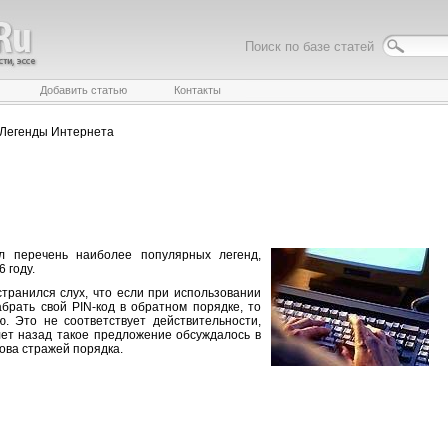
Поиск по базе статей
Добавить статью
Контакты
Легенды Интернета
ал перечень наиболее популярных легенд,
 году.
транился слух, что если при использовании
брать свой PIN-код в обратном порядке, то
. Это не соответствует действительности,
лет назад такое предложение обсуждалось в
зова стражей порядка.