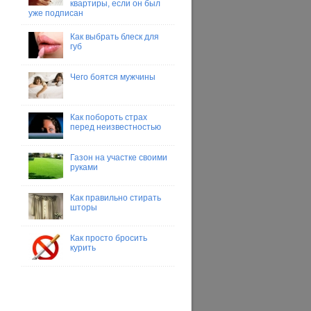
квартиры, если он был
уже подписан
Как выбрать блеск для
губ
Чего боятся мужчины
Как побороть страх
перед неизвестностью
Газон на участке своими
руками
Как правильно стирать
шторы
Как просто бросить
курить