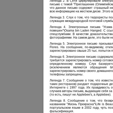
Легенда 2. В Сети циркулировали электр
письмо с темой "Приглашение (Олимпийский 
что данное письмо содержит страшный не
всю информацию на жестком диске. Этого в
Легенда 3. Слух о том, что террористы п
служащие международной почтовой службы 
Легенда 4. Электронные письма “Усама
повешен”\Osama bin Laden Hanged. С ссы
спецслужбами. В качестве доказательств
фотографиями. На самом деле, это были не 
Легенда 5. Электронное письмо призыва
Flores. На сообщение, по-видимому, откл
зарегистрировано свыше 25 тыс. попыток 
Легенда 6. Электронное письмо содержало 
требуется зарегистрировать номер сотовог
определенному номеру. Слух базирует
(исключением являются обращения б
зарегистрировать номер своего домашнег
телефоны запрещены.
Легенда 7. Сообщение о том, что известн
таких ресторанов) раздает подарочные д
Интернете с 1997 года. Их правдивость 
случаев авторы письма, выдающие себя за
(то есть, пишут не Applebee's, а Applebee).
Легенда 8. Сообщение о том, что безвр
названием "Жизнь Прекрасна"\Life is Bea
португальском языке в 2002 году, чуть п
фальсификация.