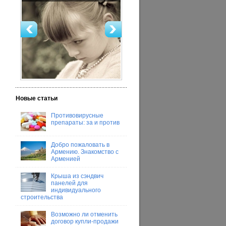
Новые статьи
Противовирусные
препараты: за и против
Добро пожаловать в
Армению. Знакомство с
Арменией
Крыша из сэндвич
панелей для
индивидуального
строительства
Возможно ли отменить
договор купли-продажи