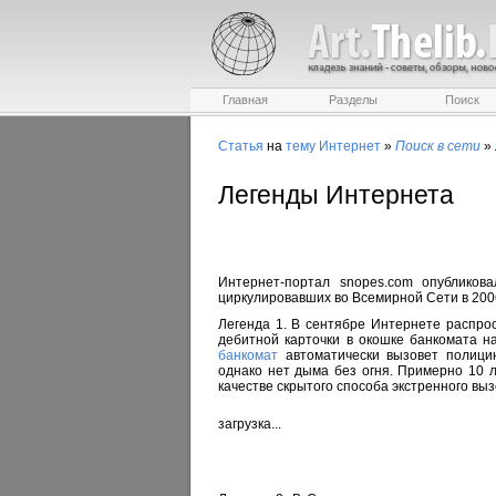
Главная
Разделы
Поиск
Статья
на
тему
Интернет
»
Поиск в сети
»
Легенды Интернета
Интернет-портал snopes.com опубликов
циркулировавших во Всемирной Сети в 2006
Легенда 1. В сентябре Интернете распрос
дебитной карточки в окошке банкомата на
банкомат
автоматически вызовет полицию
однако нет дыма без огня. Примерно 10 
качестве скрытого способа экстренного вы
загрузка...