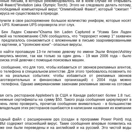
онные письма, в которых рекомендовалось ни в коем случае не открывать
Факел)"\Invitation (aka Olympic Torch). Этого не следовало делать потому,
победимый компьютерный вирус “Олимпийский Факел”, который “сжигает ”
ируса не существовало в природе.
олучили в свое распоряжение большое количество униформ, которые носят
UPS. Компания UPS опровергла этот слух.
 Бен Ладен Схвачен”\Osama bin Laden Captured и “Усама Бен Ладен
лкой на телекомпанию СNN сообщалось, что "террорист номер 1" захвачен
а предлагалось ознакомиться с вложенными в письмо заархивированными
картинки, а "троянские кони" - опасные вирусы.
ло найти пропавшую 13-ти летнюю девочку по имени Эшли Флорес\Ashley
икнулись многие, так как только за один день - 19 мая 2006 года - было
поиска этой девочки с помощью поисковых машин.
сообщение, что для того, чтобы избавиться от звонков рекламных агентов,
о телефона в специальном агентстве. Для этого требовалось позвонить по
ся на реальных событиях: чтобы избавиться от рекламных звонков
лаготворительных и финансовых организаций) с 2004 года можно
о телефона. Однако американскими законами рекламные звонки на сотовые
ая сеть ресторанов Applebee's (в США и Канаде работают более 1.8 тыс.
енежные сертификаты на сумму $50. Такого рода сообщения циркулируют в
очень легко проверить, прочитав сообщение внимательно - в большинстве
 владельцев этих ресторанов ошибаются в написании названия их компании
едный файл с расширением pps (создан в программе Power Point) под
utiful содержит опаснейший вирус. Такие сообщения впервые появились на
озже они были переведены и на английский и на русский. Это чистой воды