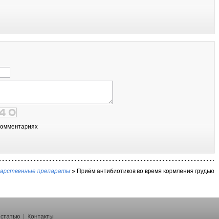
комментариях
карственные препараты
»
Приём антибиотиков во время кормления грудью
 статью
|
Контакты