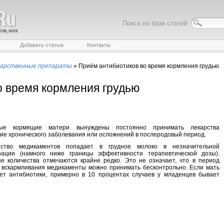
Поиск по базе статей
Добавить статью
Контакты
карственные препараты
»
Приём антибиотиков во время кормления грудью
о время кормления грудью
рые кормящие матери вынуждены постоянно принимать лекарства
ие хронического заболевания или осложнений в послеродовый период.
нство медикаментов попадает в грудное молоко в незначительной
рации (намного ниже границы эффективности терапевтической дозы).
ые количества отмечаются крайне редко. Это не означает, что в период
о вскармливания медикаменты можно принимать бесконтрольно. Если мать
ет антибиотики, примерно в 10 процентах случаев у младенцев бывает