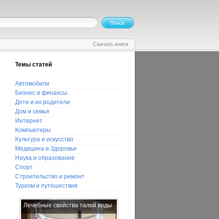
Скачать книги
Темы статей
Автомобили
Бизнес и финансы
Дети и их родители
Дом и семья
Интернет
Компьютеры
Культура и искусство
Медицина и Здоровье
Наука и образование
Спорт
Строительство и ремонт
Туризм и путешествия
Лечебные свойства талой воды
С чего начать строительство
дома