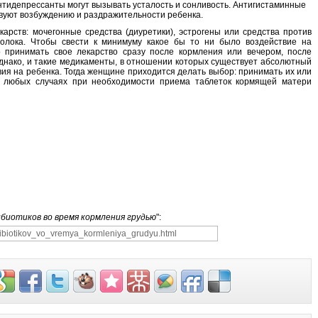
тидепрессанты могут вызывать усталость и сонливость. Антигистаминные
твуют возбуждению и раздражительности ребенка.
арств: мочегонные средства (диуретики), эстрогены или средства против
олока. Чтобы свести к минимуму какое бы то ни было воздействие на
 принимать свое лекарство сразу после кормления или вечером, после
однако, и такие медикаменты, в отношении которых существует абсолютный
вия на ребенка. Тогда женщине приходится делать выбор: принимать их или
 В любых случаях при необходимости приема таблеток кормящей матери
биотиков во время кормления грудью
":