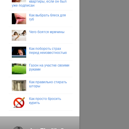
квартиры, если он был
уже подписан
Как выбрать блеск для
губ
Чего боятся мужчины
Как побороть страх
перед неизвестностью
Газон на участке своими
руками
Как правильно стирать
шторы
Как просто бросить
курить