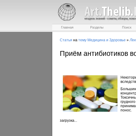
Главная
Разделы
Поиск
Статья
на
тему
Медицина и Здоровье
»
Ле
Приём антибиотиков в
Некото
вследств
Больши
концент
Токсичн
грудног
принима
понос.
загрузка...