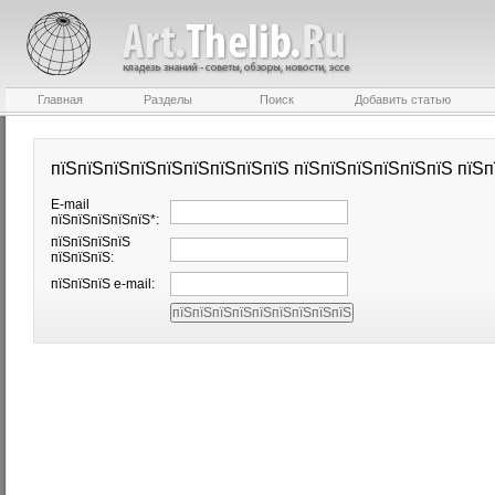
Главная
Разделы
Поиск
Добавить статью
пїЅпїЅпїЅпїЅпїЅпїЅпїЅпїЅпїЅ пїЅпїЅпїЅпїЅпїЅпїЅ пїЅп
E-mail
пїЅпїЅпїЅпїЅпїЅ*:
пїЅпїЅпїЅпїЅ
пїЅпїЅпїЅ:
пїЅпїЅпїЅ e-mail: