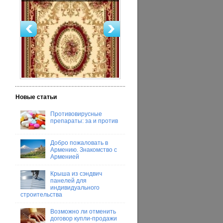
Новые статьи
Противовирусные
препараты: за и против
Добро пожаловать в
Армению. Знакомство с
Арменией
Крыша из сэндвич
панелей для
индивидуального
строительства
Возможно ли отменить
договор купли-продажи