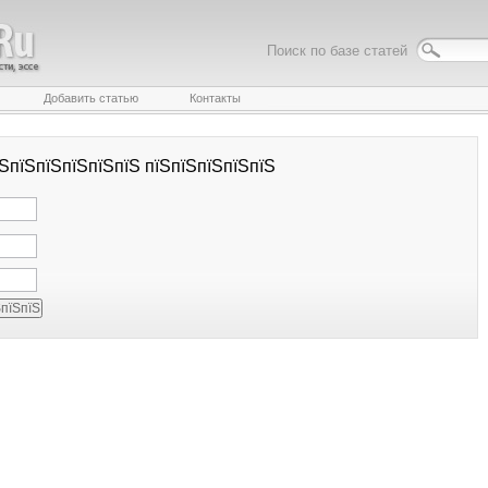
Поиск по базе статей
Добавить статью
Контакты
їЅпїЅпїЅпїЅпїЅпїЅ пїЅпїЅпїЅпїЅпїЅ