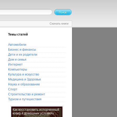
Скачать книги
Темы статей
Автомобили
Бизнес и финансы
Дети и их родители
Дом и семья
Интернет
Компьютеры
Культура и искусство
Медицина и Здоровье
Наука и образование
Спорт
Строительство и ремонт
Туризм и путешествия
Как восстановить испорченный
Как научиться распознавать
ковер в домашних условиях
натуральные продукты