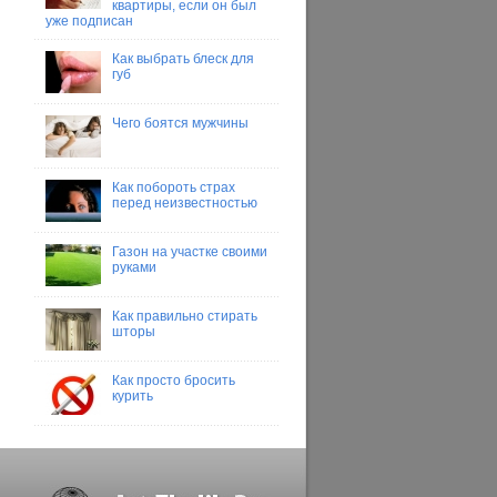
квартиры, если он был
уже подписан
Как выбрать блеск для
губ
Чего боятся мужчины
Как побороть страх
перед неизвестностью
Газон на участке своими
руками
Как правильно стирать
шторы
Как просто бросить
курить