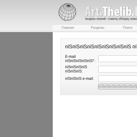
Главная
Разделы
Поиск
пїЅпїЅпїЅпїЅпїЅпїЅпїЅпїЅпїЅ п
E-mail
пїЅпїЅпїЅпїЅпїЅ*:
пїЅпїЅпїЅпїЅ
пїЅпїЅпїЅ:
пїЅпїЅпїЅ e-mail: