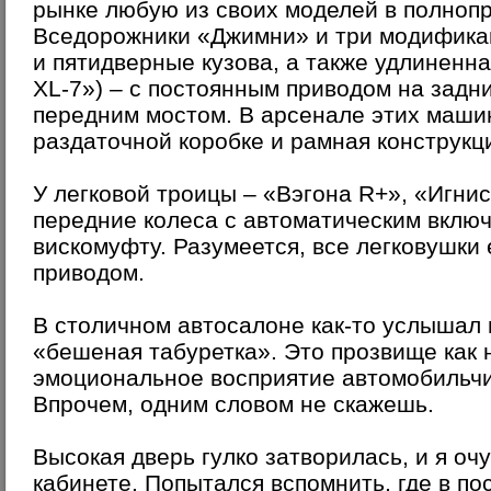
рынке любую из своих моделей в полноп
Вседорожники «Джимни» и три модификац
и пятидверные кузова, а также удлиненн
XL-7») – с постоянным приводом на задн
передним мостом. В арсенале этих маши
раздаточной коробке и рамная конструкц
У легковой троицы – «Вэгона R+», «Игни
передние колеса с автоматическим вклю
вискомуфту. Разумеется, все легковушки 
приводом.
В столичном автосалоне как-то услышал 
«бешеная табуретка». Это прозвище как 
эмоциональное восприятие автомобильчик
Впрочем, одним словом не скажешь.
Высокая дверь гулко затворилась, и я о
кабинете. Попытался вспомнить, где в по