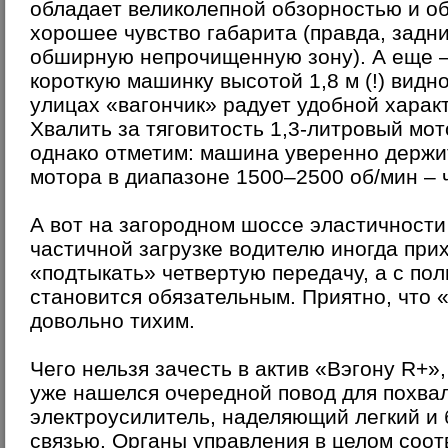
обладает великолепной обзорностью и о
хорошее чувство габарита (правда, задн
обширную непрочищенную зону). А еще –
короткую машинку высотой 1,8 м (!) видн
улицах «вагончик» радует удобной харак
Хвалить за тяговитость 1,3-литровый мот
однако отметим: машина уверенно держит
мотора в диапазоне 1500–2500 об/мин – 
А вот на загородном шоссе эластичности 
частичной загрузке водителю иногда при
«подтыкать» четвертую передачу, а с по
становится обязательным. Приятно, что «
довольно тихим.
Чего нельзя зачесть в актив «Вэгону R+»,
уже нашелся очередной повод для похва
электроусилитель, наделяющий легкий и
связью. Органы управления в целом соо