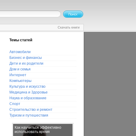
Скачать книги
Темы статей
Автомобили
Бизнес и финансы
Дети и их родители
Дом и семья
Интернет
Компьютеры
Культура и искусство
Медицина и Здоровье
Наука и образование
Спорт
Строительство и ремонт
Туризм и путешествия
Как научиться эффективно
Памперсы. Вред и польза
использовать время