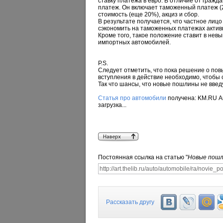
ставку платежа в евро. В отличие от гра
платеж. Он включает таможенный платеж (
стоимость (еще 20%), акциз и сбор.
В результате получается, что частное лиц
сэкономить на таможенных платежах актив
Кроме того, такое положение ставит в нев
импортных автомобилей.
P.S.
Cледует отметить, что пока решение о по
вступления в действие необходимо, чтобы
Так что шансы, что новые пошлины не введу
Статья про автомобили
получена: KM.RU 
загрузка...
Постоянная ссылка на статью "
Новые пошл
Рассказать другу