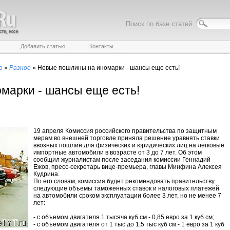
Поиск по базе статей
Добавить статью
Контакты
о
»
Разное
»
Новые пошлины на иномарки - шансы еще есть!
марки - шансы еще есть!
19 апреля Комиссия российского правительства по защитным
мерам во внешней торговле приняла решение уравнять ставки
ввозных пошлин для физических и юридических лиц на легковые
импортные автомобили в возрасте от 3 до 7 лет. Об этом
сообщил журналистам после заседания комиссии Геннадий
Ежов, пресс-секретарь вице-премьера, главы Минфина Алексея
Кудрина.
По его словам, комиссия будет рекомендовать правительству
следующие объемы таможенных ставок и налоговых платежей
на автомобили сроком эксплуатации более 3 лет, но не менее 7
лет:
- с объемом двигателя 1 тысяча куб см - 0,85 евро за 1 куб см;
- с объемом двигателя от 1 тыс до 1,5 тыс куб см - 1 евро за 1 куб