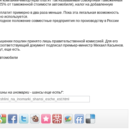
ждан компании-импортеры платят так называемый совокупный таможенный
25% от таможенной стоимости автомобиля), налог на добавленную
о платит примерно в два раза меньше. Пока эта легальная возможность
но используется.
ыгодное положение совместные предприятия по производству в России
вышении пошлин принято лишь правительственной комиссией. Для его
 соответствующий документ подписал премьер-министр Михаил Касьянов.
т, еще есть.
Автомобили
ины на иномарки - шансы еще есть!
":