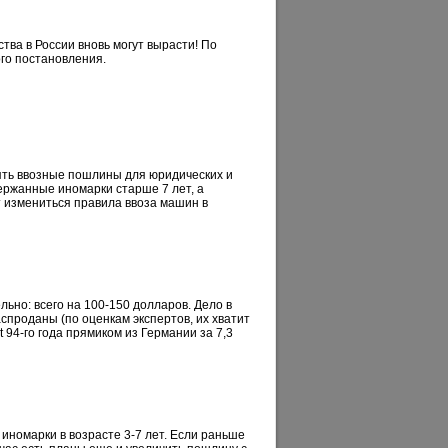
ва в России вновь могут вырасти! По
го постановления.
ять ввозные пошлины для юридических и
ержанные иномарки старше 7 лет, а
т измениться правила ввоза машин в
но: всего на 100-150 долларов. Дело в
спроданы (по оценкам экспертов, их хватит
 94-го года прямиком из Германии за 7,3
номарки в возрасте 3-7 лет. Если раньше