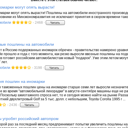
Вместе с этой статьей обычно читают:
марки могут опять вырасти!
марки могут опять вырасти! Пошлины на автомобили иностранного производст
новники из Минэкономразвития не исключают принятия в скором времени тако
мобили
- 2468 -
вые пошлины на автомобили
 в Россию подержанных иномарок обречен - правительство намерено уравн
Не прошло и года с того момента, как резко выросли ввозные пошлины на под
в готовит российским автомобилистам новый "подарок". Уже этим летом могу
 лет.
мобили
- 3198 -
ия пошлин на иномарки
таможенных пошлин цены на иномарки старше семи лет выросли незначитель
ые во время "автомобильной лихорадки" в августе-сентябре машины еще не ра
 Поскольку ажиотажного спроса нет, то и сегодня можно найти на рынке Passat
тний двухлитровый Golf за 5 тыс. долл. с небольшим, Toyota Corolla 1995 г ...
- 2436 -
 угробят российский автопром
рой раз за последний месяц предпринимает попытки увеличить пошлины на и