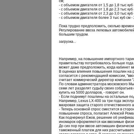
см;
- с объемом двигателя от 1,5 до 1,8 тыс куб с
- с объемом двигателя от 1,8 до 2,3 тыс куб с
- с объемом двигателя от 2,3 до 3,0 тыс куб с
- с объемом двигателя более 3 тыс куб см - 2
Пока трудно предположить, сколько време
Регулирование ввоза легковых автомобилей
большим трудом.
загрузка...
Например, на повышение импортного тарифа
правительству потребовалось больше года.
может даже предположить, когда кабинет 
В оценках влияния повышения пошлин на р
согласится с рекомендацией комиссии, "вво
считает коммерческий директор компании "
По словам администратора московского Мы
семи лет разделят судьбу своих собратьев 
купить на 5000 долларов, - говорит он.
- Если поднимут пошлины на остальные по
Например, Lexus LX-400 за три года экспл
махровая защита старого отечественного а
- Теперь основной спрос сместится в стор
повышении спроса, полагает Алексей Рома
Как подчеркнул Ежов, решение об унификац
иномарок оформляются как ввозимые физи
До сих пор при ввозе автомашин физическ
таможенный платеж для них рассчитываетс