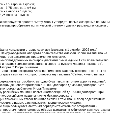
м - 1,5 евро за 1 куб см;
м - 1,75 евро за 1 куб см;
м - 2 евро за 1 куб см;
,25 евро за 1 куб см.
ни потребуется правительству, чтобы утвердить новые импортные пошлины.
 всегда приобретает политический оттенок и дается руководству страны с
 на легковушки старше семи лет (введены с 1 октября 2002 года)
 Замруководителя аппарата правительства Алексей Волин заявил, что не
министров рассмотрит предложение комиссии.
ынок подержанных иномарок участники рынка едины. Если правительство
з иномарок сильно сократится, а спрос на русские машины - вырастет",
Автореал" Игорь Тимашков.
тищинского авторынка Алексея Романюка, машины в возрасте от трех до
старше семи лет - их просто перестанут ввозить. "Сейчас ничего нельзя
держанные автомобили, выгодно будет ввозить только дорогие машины".
уатации дешевеет примерно с 90 000 долларов до 35 000 долларов. "Это
втопрома, - добавляет Игорь Тимашков.
ону российских машин и новых иномарок ценой до 15 000 долларов". При
нюк, российские машины начнут быстро дорожать.
ии таможенных ставок принято в связи с тем, что 80 проц подержанных
ческими лицами, а используются юридическими лицами.
ие лица пользуются льготным порядком таможенного оформления -
я простым перемножением объема двигателя в кубических сантиметрах на