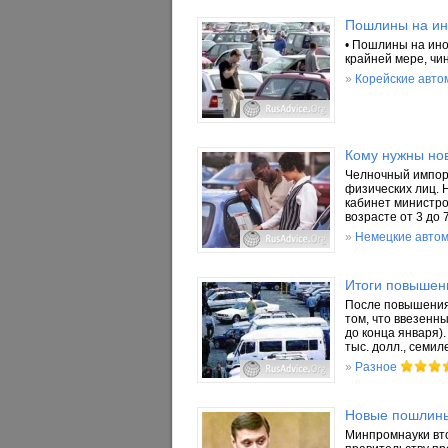
Пошлины на ино
• Пошлины на ино
крайней мере, чи
»
Корейские авто
Кому нужны но
Челночный импорт
физических лиц. 
кабинет министро
возрасте от 3 до 7
»
Немецкие авто
Итоги повышен
После повышения 
том, что ввезенн
до конца января).
тыс. долл., семиле
»
Разное
Новые пошлины
Минпромнауки вто