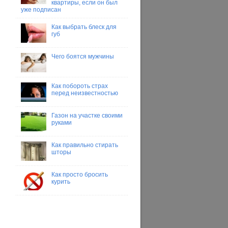
квартиры, если он был
уже подписан
Как выбрать блеск для
губ
Чего боятся мужчины
Как побороть страх
перед неизвестностью
Газон на участке своими
руками
Как правильно стирать
шторы
Как просто бросить
курить