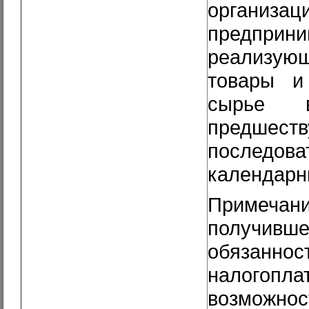
организац
предприни
реализу
товары и
сырье 
предшест
последова
календарн
Примечани
получивш
обязаннос
налогопла
возможно