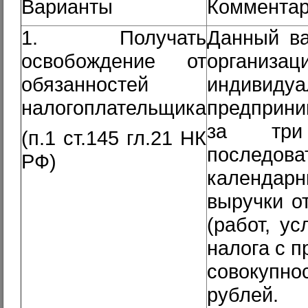
Варианты
Коммента
1. Получать
Данный ва
освобождение от
орган
обязанностей
индивидуа
налогоплательщика
предприни
за три 
(п.1 ст.145 гл.21 НК
последова
РФ)
календар
выручки о
(работ, ус
налога с п
совокупн
рублей.