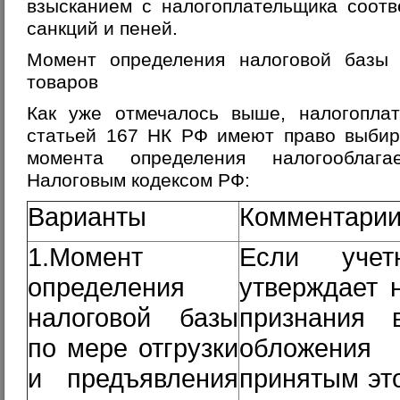
взысканием с налогоплательщика соот
санкций и пеней.
Момент определения налоговой базы 
товаров
Как уже отмечалось выше, налогоплат
статьей 167 НК РФ имеют право выбир
момента определения налогооблаг
Налоговым кодексом РФ:
Варианты
Комментари
1.Момент
Если учет
определения
утверждает 
налоговой базы
признания 
по мере отгрузки
обложения 
и предъявления
принятым это