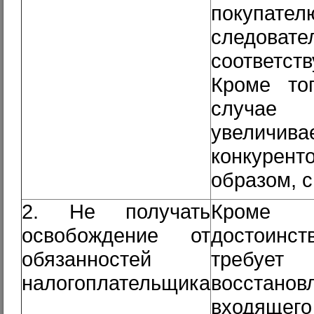
покупате
следова
соответст
Кроме тог
случае
увели
конкурент
образом, с
2. Не получать
Кроме 
освобождение от
достоинст
обязанностей
требуе
налогоплательщика
восстанов
входящего