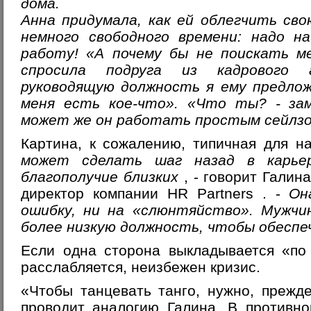
дома.
Анна придумала, как ей облегчить св
немного свободного времени: надо н
работу! «А почему бы не поискать м
спросила подруга из кадрового 
руководящую должность я ему предлож
меня есть кое-что». «Что ты? - зам
может же он работать простым сейлз
Картина, к сожалению, типичная для 
может сделать шаг назад в карье
благополучие близких
, - говорит
Галина
директор компании HR Partners
. -
Он
ошибку, ни на «слюнтяйство». Мужчи
более низкую должность, чтобы обесп
Если одна сторона выкладывается «по 
расслабляется, неизбежен кризис.
«Чтобы танцевать танго, нужно, прежде
проводит аналогию Галина. В противно