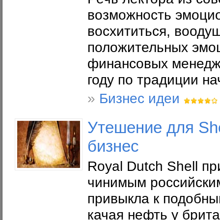
возможность эмоцио
восхититься, вооду
положительных эмо
финансовых менедже
году по традиции нач
»
Бизнес идеи
Утешение для Shel
бизнес
Royal Dutch Shell 
чинимым российским
привыкла к подобны
качая нефть у брита