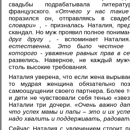
свадьбы подрабатывала литерат
французского.
«Отчего у нас таки
поразился он, отправляясь в сваде
словари»
, - призналась Наталия, пр
скандал. Но муж проявил полное понима
друг другу
, - вспоминает Натали
естественна. Это было честное 
которого - уважение равных прав в с
развелись. Наверное, не каждый муж
столь высокие требования.
Наталия уверена, что если жена вырывае
то мудрая женщина обязательно поз
самоощущении своего партнера. Более то
и дети не чувствовали себя тенью «зве
Наталии три дочери.
«Очень важно да
что успех мамы и папы – это и их усп
надо хвалить и поддерживать, радова
Сейчас Наталия с увлечением строит п