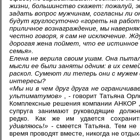
жизни, большинство скажет: пожалуй, э
задать вопрос мужчинам, согласны ли о
будут круглосуточно «гореть на работ
приличное вознаграждение, мы наверня
честно говоря, я сам не исключение. Жду
дорогая жена поймет, что ее истинное 
семья».
Елена не верила своим ушам. Она пыта
мысли ее были заняты одним: в их сем
раскол. Сумеют ли теперь они с мужем
интересы?
«Мы ни в чем друг друга не ограничива
ультиматумов»
, - говорит
Татьяна Орл
Комплексные решения компании АНКОР
супруга занимают руководящие должн
редко. Как же им удается сохрани
удивляюсь!»
- смеется Татьяна. Тем не
время проводят вместе, никогда не отдых