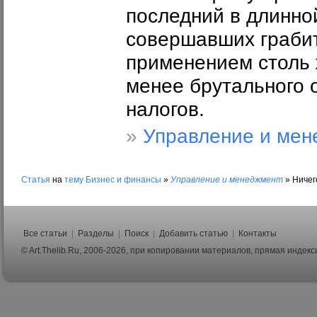
последний в длинно
совершавших граби
применением столь 
менее брутального 
налогов.
»
Управление и мен
Статья
на
тему
Бизнес и финансы
»
Управление и менеджмент
»
Ничег
Все статьи
|
Разделы
|
Поиск
|
Добавить статью
|
Контакты
© Art.Thelib.Ru, 2006-2026, при копировании материалов, прямая индек