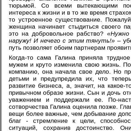
тюрьмой. Со всеми вытекающими пос
интереса к жизни и в то же время страхо
то устроенное существование. Пожалуй
женщина начинает стыдиться своего па
это на добровольное рабство?
«Нужно
наружу! И нечего с этим тянуть!»
– уб
путь позволяет обоим партнерам проявит
Когда-то сама Галина приняла трудно
мужем и круто изменила свою жизнь. П
компанию, она начала свое дело. Но п
детьми и предупредила их, что тепер
развитие бизнеса, а, значит, на какое-
привычном образе жизни. Сын и дочь о
уважением и поддержали ее. По-наст
сотворчества Галина оценила позже. Глав
вещи более важные, чем добывание доп
благ - стремление к цели, способно
ситуаций, сохранив достоинство. О