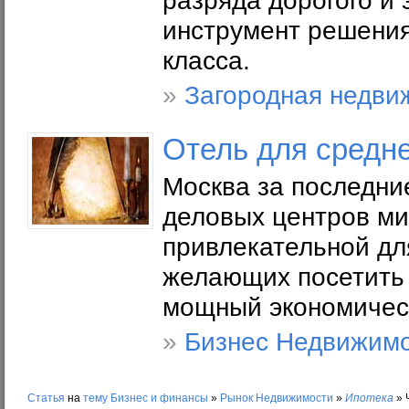
разряда дорогого и 
инструмент решения
класса.
»
Загородная недви
Отель для средне
Москва за последни
деловых центров ми
привлекательной для
желающих посетить 
мощный экономическ
»
Бизнес Недвижим
Статья
на
тему
Бизнес и финансы
»
Рынок Недвижимости
»
Ипотека
»