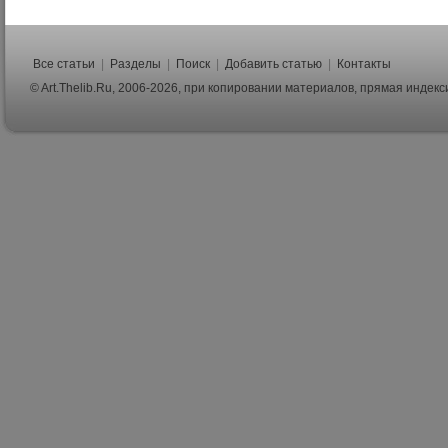
Все статьи
|
Разделы
|
Поиск
|
Добавить статью
|
Контакты
© Art.Thelib.Ru, 2006-2026, при копировании материалов, прямая индек