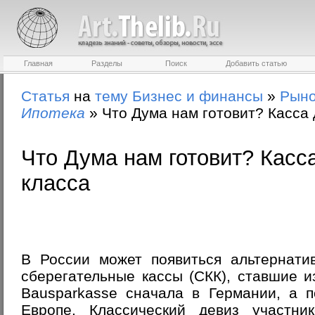
Главная
Разделы
Поиск
Добавить статью
Статья
на
тему
Бизнес и финансы
»
Рыно
Ипотека
»
Что Дума нам готовит? Касса 
Что Дума нам готовит? Касс
класса
В России может появиться альтернатив
сберегательные кассы (СКК), ставшие из
Bausparkasse сначала в Германии, а 
Европе. Классический девиз участни