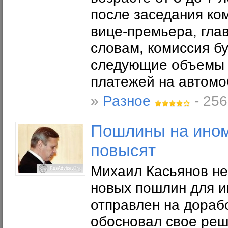
после заседания ко
вице-премьера, гла
словам, комиссия б
следующие объемы 
платежей на автомоб
»
Разное
- 256
Пошлины на инома
повысят
Михаил Касьянов не
новых пошлин для ин
отправлен на дораб
обосновал свое реш