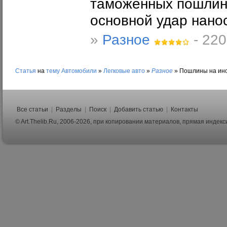
таможенных пошлин 
основной удар нано
»
Разное
- 220
Статья
на
тему
Автомобили
»
Легковые авто
»
Разное
»
Пошлины на ино
Все статьи
|
Разделы
|
Поиск
|
Добавить статью
|
Контакты
© Art.Thelib.Ru, 2006-2026, при копировании материалов, прямая индек