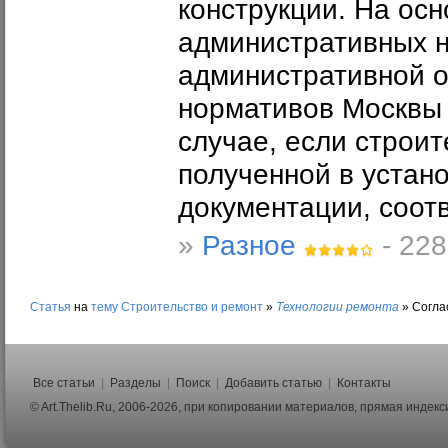
конструкции. На ос
административных н
административной о
нормативов Москвы 
случае, если строи
полученной в устан
документации, соотв
»
Разное
- 228
Статья
на
тему
Строительство и ремонт
»
Технологии ремонта
»
Согла
Все статьи
|
Разделы
|
Поиск
|
Добавить статью
|
Контакты
© Art.Thelib.Ru, 2006-2026, при копировании материалов, прямая индек