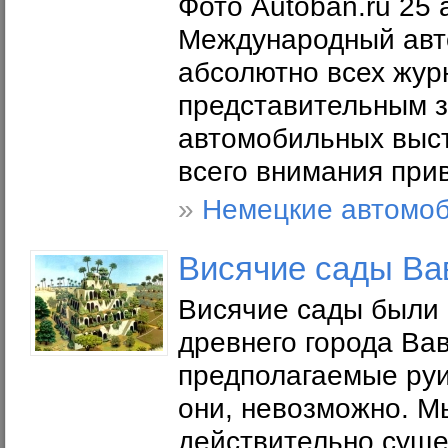
Фото Autoban.ru 25 
Международный авто
абсолютно всех жур
представительным з
автомобильных выст
всего внимания прив
»
Немецкие автомо
Висячие сады Ва
Висячие сады были 
древнего города Вав
предполагаемые руи
они, невозможно. М
действительно суще