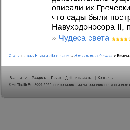
описали их Греческ
что сады были постр
Навуходоносора II,
»
Чудеса света
Статья
на
тему
Наука и образование
»
Научные исследования
»
Висячие
Все статьи
|
Разделы
|
Поиск
|
Добавить статью
|
Контакты
© Art.Thelib.Ru, 2006-2026, при копировании материалов, прямая индек