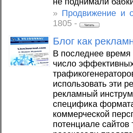
не поднимали бабк
»
Продвижение и 
1805 -
Блог
как реклам
В последнее время
число эффективны
трафикогенераторо
использовать эти р
рекламный инструм
специфика формата 
коммерческой перс
потенциале сайтов 