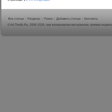
Все статьи
|
Разделы
|
Поиск
|
Добавить статью
|
Контакты
© Art.Thelib.Ru, 2006-2026, при копировании материалов, прямая индек