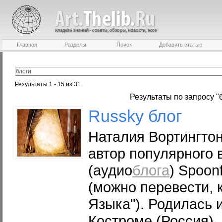
Главная
Разделы
Поиск
Добавить статью
Результаты 1 - 15 из 31
Результаты по запросу "
Russky
блог
Наталия Вортингтон\
автор популярного 
(аудио
блога
) Spoonf
(можно перевести, к
Языка"). Родилась 
Костроме (Россия),