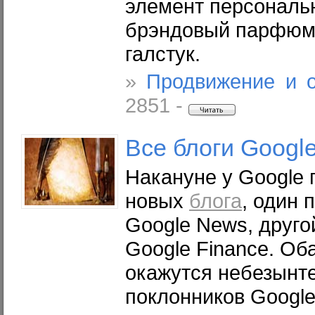
элемент персональн
брэндовый парфюм
галстук.
»
Продвижение и 
2851 -
Все
блоги
Googl
Накануне у Google 
новых
блога
, один 
Google News, друго
Google Finance. Об
окажутся небезынт
поклонников Google