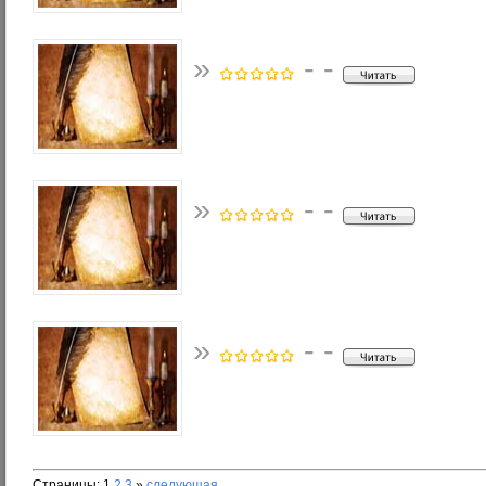
»
- -
»
- -
»
- -
Страницы:
1
2
3
»
следующая