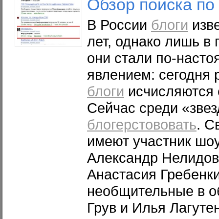
Обзор поиска по
В России
блоги
изве
лет, однако лишь в
они стали по-наст
явлением: сегодня
блоги
исчисляются 
Сейчас среди «звез
блогерстововать
. С
имеют участник шо
Александр Нелидов
Анастасия Гребенки
необщительные в о
Грув и Илья Лагуте