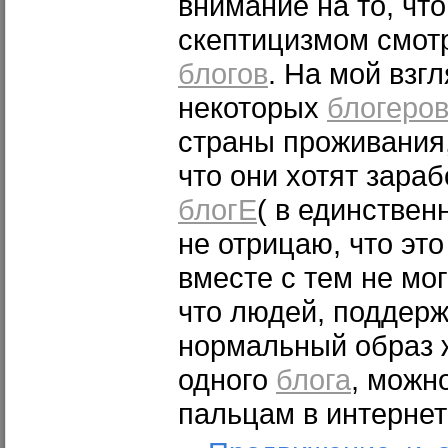
внимание на то, что
скептицизмом смот
блогов
. На мой взг
некоторых
блогеро
страны проживания,
что они хотят зараб
блогЕ
( в единствен
не отрицаю, что это
вместе с тем не мог
что людей, поддер
нормальный образ ж
одного
блога
, можн
пальцам в интернет