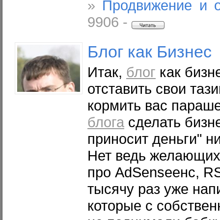
»
Продвижение и 
9906 -
Блог
как Бизнес
Итак,
блог
как бизн
отставить свои тази
кормить вас парашей
блога
сделать бизне
приносит деньги" н
Нет ведь желающих
про АdSenseенс, RS
тысячу раз уже нап
которые с собствен