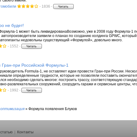
т своего имени.
томобили
- 1836 -
о не будет!
у Формула-1 может быть ликвидированаВозможно, уже в 2008 году Формула-1 п
автопроизводители заявили о планах по созданию холдинга GPWC, который 
автогиганты недовольны существующий «Формулой», довольно много.
- 1552 -
я Гран-при Российской Формулы-1
 руководитель Formula-1, не оставляет идеи провести Гран-при России. Неско
зникали определенные трудности, которые не позволяли поставить окончатель
лся необходимо сделать многое: построить трассу, соответствующую станда
вно-развлекательных сооружений, соорудить гаражи и сервисные центры, чтоб
- 1992 -
 оптимизация
»
Формула появления Блуков
 статью
|
Контакты