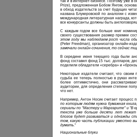
так и в интернет-бизнесе. Поэтому уже в 
Prize), предложенная Бобом Янгом, основа
в обход издательств за счет будущих чит
названа Блукеровской по аналогии с изве
международная литературная награда, кот
все конкурсанты должны быть англоговоря
С каждым годом все больше книг номинир
своего существования размер премии сост
этом году мы наблюдаем рост числа обы
(Peter Freedman), организатор онлайн-изд
замечали онлайн-сочинения, то сейчас т
В середине июня текущего года были ан
фонд составил фонд 15 тыс. долларов, де
поделили обладатели «серебра» и «бронз
Некоторые издатели считают, что своим 
судьба ее теперь полностью в руках инт
более оптимистично, они рассматриваю
аудитории, для определения степени попул
что нет.
Например,
Антон Носик
считает процесс п
по которым людям нужна бумажная книга,
сериалы по "Мастеру и Маргарите" и "В 
текста уже больше десяти лет лежат 
блогов будет развиваться и однажды ст
том, какую часть публикации уместно в
думать
."
Национальные блуки