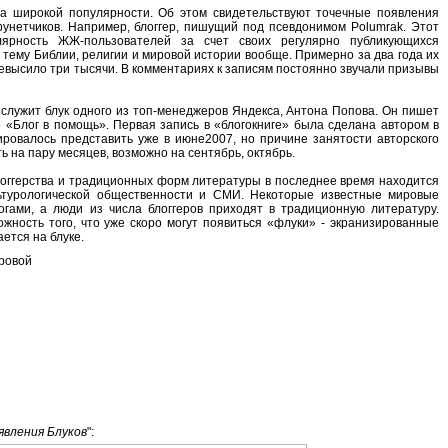
ла широкой популярности. Об этом свидетельствуют точечные появления
нетчиков. Например, блоггер, пишущий под псевдонимом Polumrak. Этот
ярность ЖЖ-пользователей за счет своих регулярно публикующихся
ему Библии, религии и мировой истории вообще. Примерно за два года их
ревысило три тысячи. В комментариях к записям постоянно звучали призывы
служит блук одного из топ-менеджеров Яндекса, Антона Попова. Он пишет
е «Блог в помощь». Первая запись в «блогокниге» была сделана автором в
ировалось представить уже в июне2007, но причине занятости авторского
ь на пару месяцев, возможно на сентябрь, октябрь.
логгерства и традиционных форм литературы в последнее время находится
ьтурологической общественности и СМИ. Некоторые известные мировые
гами, а люди из числа блоггеров приходят в традиционную литературу.
жность того, что уже скоро могут появиться «флуки» - экранизированные
ется на блуке.
ровой
явления Блуков
":