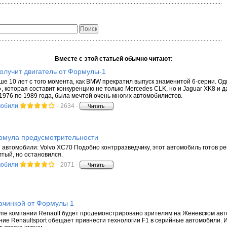
Вместе с этой статьей обычно читают:
олучит двигатель от Формулы-1
е 10 лет с того момента, как BMW прекратил выпуск знаменитой 6-серии. Одна
, которая составит конкуренцию не только Mercedes CLK, но и Jaguar XK8 и д
1976 по 1989 года, была мечтой очень многих автомобилистов.
мобили
- 2634 -
ормула предусмотрительности
т автомобили: Volvo XC70 Подобно контрразведчику, этот автомобиль готов р
лтый, но остановился.
мобили
- 2071 -
ачинкой от Формулы 1
пе компании Renault будет продемонстрировано зрителям на Женевском авт
ние Renaultsport обещает привнести технологии F1 в серийные автомобили.