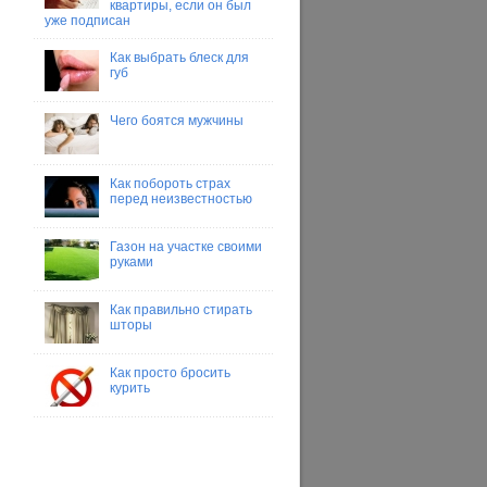
квартиры, если он был
уже подписан
Как выбрать блеск для
губ
Чего боятся мужчины
Как побороть страх
перед неизвестностью
Газон на участке своими
руками
Как правильно стирать
шторы
Как просто бросить
курить