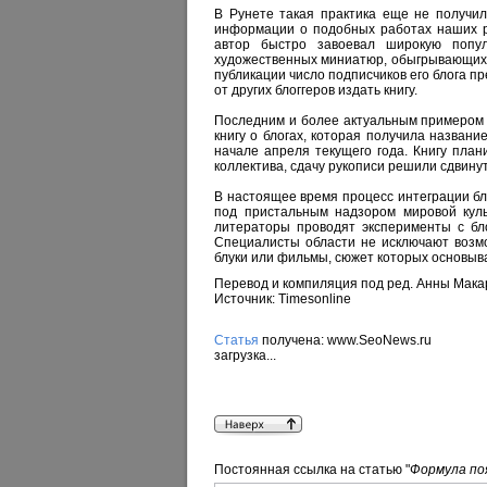
В Рунете такая практика еще не получи
информации о подобных работах наших ру
автор быстро завоевал широкую попул
художественных миниатюр, обыгрывающих т
публикации число подписчиков его блога п
от других блоггеров издать книгу.
Последним и более актуальным примером 
книгу о блогах, которая получила названи
начале апреля текущего года. Книгу план
коллектива, сдачу рукописи решили сдвинут
В настоящее время процесс интеграции б
под пристальным надзором мировой кул
литераторы проводят эксперименты с бло
Специалисты области не исключают возмо
блуки или фильмы, сюжет которых основыва
Перевод и компиляция под ред.
Анны Мака
Источник: Timesonline
Статья
получена: www.SeoNews.ru
загрузка...
Постоянная ссылка на статью "
Формула по