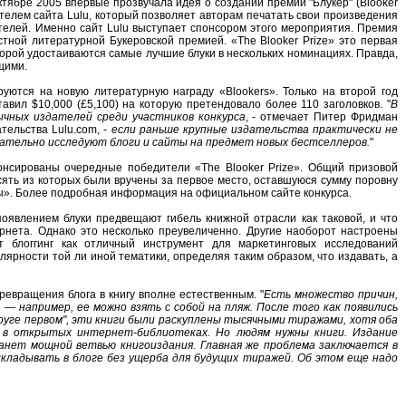
октябре 2005 впервые прозвучала идея о создании премии "Блукер" (Blooker
телем сайта Lulu, который позволяет авторам печатать свои произведения
ателей. Именно сайт Lulu выступает спонсором этого мероприятия. Премия
стной литературной Букеровской премией. «The Blooker Prize» это первая
орой удостаиваются самые лучшие блуки в нескольких номинациях. Правда,
щими.
уются на новую литературную награду «Blookers». Только на второй год
авил $10,000 (£5,100) на которую претендовало более 110 заголовков. "
В
чных издателей среди участников конкурса
, - отмечает
Питер Фридман
ательства Lulu.com, -
если раньше крупные издательства практически не
щательно исследуют блоги и сайты на предмет новых бестселлеров.
"
онсированы очередные победители «The Blooker Prize». Общий призовой
сять из которых были вручены за первое место, оставшуюся сумму поровну
ы». Более подробная информация на официальном сайте конкурса.
появлением блуки предвещают гибель книжной отрасли как таковой, и что
ернета. Однако это несколько преувеличенно. Другие наоборот настроены
т блоггинг как отличный инструмент для маркетинговых исследований
ярности той ли иной тематики, определяя таким образом, что издавать, а
ревращения блога в книгу вполне естественным. "
Есть множество причин,
 — например, ее можно взять с собой на пляж. После того как появились
круге первом", эти книги были раскуплены тысячными тиражами, хотя оба
в открытых интернет-библиотеках. Но людям нужны книги. Издание
анет мощной ветвью книгоиздания. Главная же проблема заключается в
ыкладывать в блоге без ущерба для будущих тиражей. Об этом еще надо