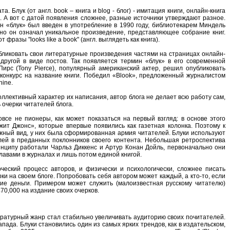
 Блук (от англ. book – книга и blog - блог) - имитация книги, онлайн-книга
а. А вот с датой появления сложнее, разные источники утверждают разное.
н «блук» был введен в употребление в 1990 году, библиотекарем Миндель
ьно он означал уникальное произведение, представляющее собрание книг.
фразы "looks like a book" (англ. выглядеть как книга).
бликовать свои литературные произведения частями на страницах онлайн-
 другой в виде постов. Так появляется термин «блук» в его современной
Пирс (Tony Pierce), популярный американский актер, решил опубликовать
 конкурс на название книги. Победил «Blook», предложенный журналистом
hine.
ллективный характер их написания, автор блога не делает всю работу сам,
 очерки читателей блога.
овсе не пионеры, как может показаться на первый взгляд: в основе этого
ит Джонс», которые впервые появились как газетная колонка. Поэтому к
ижный вид, у них была сформированная армия читателей. Блуки используют
лей в преданных поклонников своего контента. Небольшая ретроспектива
инципу работали Чарльз Диккенс и Артур Конан Дойль, первоначально они
авами в журналах и лишь потом единой книгой.
ческий процесс авторов, и физически и психологически, сложнее писать
 на своем блоге. Попробовать себя автором может каждый, а кто-то, если
ие деньги. Примером может служить (малоизвестная русскому читателю)
70,000 на издание своих очерков.
ературный жанр стал стабильно увеличивать аудиторию своих почитателей.
пада. Блуки становились один из самых ярких трендов, как в издательском,