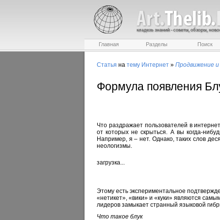
Главная
Разделы
Поиск
Статья
на
тему
Интернет
»
Продвижение и
Формула появления Бл
Что раздражает пользователей в интернет
от которых не скрыться. А вы когда-нибу
Например, я – нет. Однако, таких слов дес
неологизмы.
загрузка...
Этому есть экспериментальное подтверждени
«нетикет», «вики» и «куки» являются сам
лидеров замыкает странный языковой гибри
Что такое блук