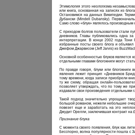
Этимология этого неологизма незамысловата.
или книга, основанная на записях из блог
Остановимся на данных Википедии. Терми
Дубански (Mindell Dubansky). Первоначал
Само слово «блук» являлось производным от 
C приходом болгов пользователи стали пу
дневников. Главы публиковались одна за
интерпретации. В конце 2002 года Тони 
избранные посты своего блога и объявил
Джефом Джарвисом (Jeff Jarvis) из BuzzMac
Основной особенностью блуков является ко
отдельными главами блогокниги могут стать
По правде говоря, блуки или блогокниги в
явления лежит принцип «Дневников Бридж
тому времени, когда записи приобрели кн
ту же схему, обращая онлайн-пользовате
позволяет утверждать, что по тому же пр
издавали свои произведения отдельными гл
Такой подход значительно упрощает твор
большой романом, нежели небольшие очерки
повезет еще и заработать на это неплох
Джудит Орелли, заключившая контракт на £
Признание блука
С момента своего появления, блук как лит
Бесспорно, волна популярности пошла с За