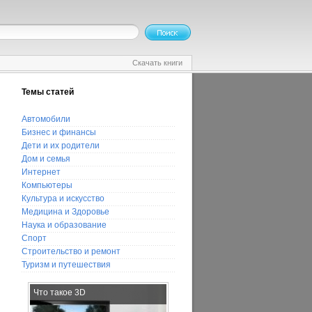
Скачать книги
Темы статей
Автомобили
Бизнес и финансы
Дети и их родители
Дом и семья
Интернет
Компьютеры
Культура и искусство
Медицина и Здоровье
Наука и образование
Спорт
Строительство и ремонт
Туризм и путешествия
Что такое 3D
Выбор детского питания для
искусственного вскармливания