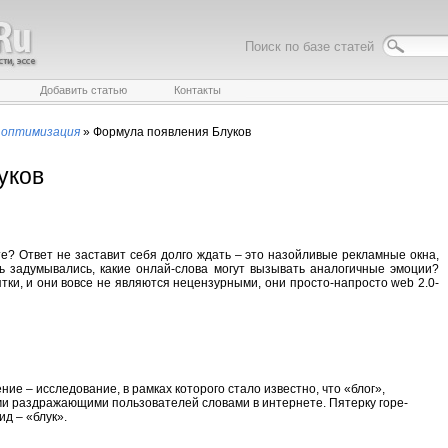
Поиск по базе статей
Добавить статью
Контакты
 оптимизация
»
Формула появления Блуков
уков
е? Ответ не заставит себя долго ждать – это назойливые рекламные окна,
дь задумывались, какие онлай-слова могут вызывать аналогичные эмоции?
ятки, и они вовсе не являются нецензурными, они просто-напросто web 2.0-
е – исследование, в рамках которого стало известно, что «блог»,
ыми раздражающими пользователей словами в интернете. Пятерку горе-
д – «блук».