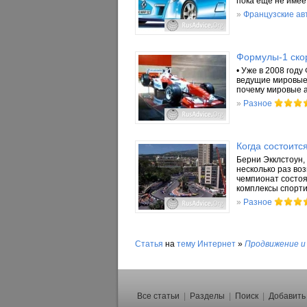
пока еще не имее
»
Французские ав
Формулы-1 скор
• Уже в 2008 год
ведущие мировые 
почему мировые 
»
Разное
Когда состоитс
Берни Экклстоун,
несколько раз во
чемпионат состоя
комплексы спорти
»
Разное
Статья
на
тему
Интернет
»
Продвижение и
Все статьи
|
Разделы
|
Поиск
|
Добавить