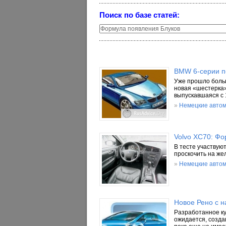
Поиск по базе статей:
BMW 6-серии п
Уже прошло больш
новая «шестерка»
выпускавшаяся с 
»
Немецкие авто
Volvo XC70: Ф
В тесте участвую
проскочить на же
»
Немецкие авто
Новое Рено с н
Разработанное ку
ожидается, созда