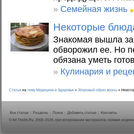
»
Семейная жизнь
Некоторые блюда
Знакомая вышла зам
обворожил ее. Но п
обязана уметь гото
»
Кулинария и реце
Статья
на
тему
Медицина и Здоровье
»
Здоровый образ жизни
»
Некото
Все статьи
|
Разделы
|
Поиск
|
Добавить статью
|
Контакты
© Art.Thelib.Ru, 2006-2026, при копировании материалов, прямая индек